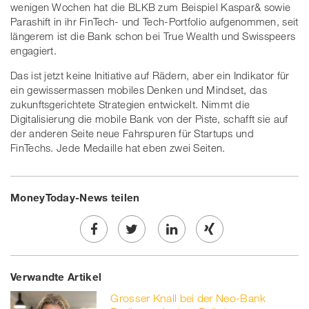
wenigen Wochen hat die BLKB zum Beispiel Kaspar& sowie
Parashift in ihr FinTech- und Tech-Portfolio aufgenommen, seit
längerem ist die Bank schon bei True Wealth und Swisspeers
engagiert.
Das ist jetzt keine Initiative auf Rädern, aber ein Indikator für
ein gewissermassen mobiles Denken und Mindset, das
zukunftsgerichtete Strategien entwickelt. Nimmt die
Digitalisierung die mobile Bank von der Piste, schafft sie auf
der anderen Seite neue Fahrspuren für Startups und
FinTechs. Jede Medaille hat eben zwei Seiten.
MoneyToday-News teilen
Share
Twe
Share
Share
Verwandte Artikel
on
et
on
on
Grosser Knall bei der Neo-Bank
Facebook
on
linkedin
Xing