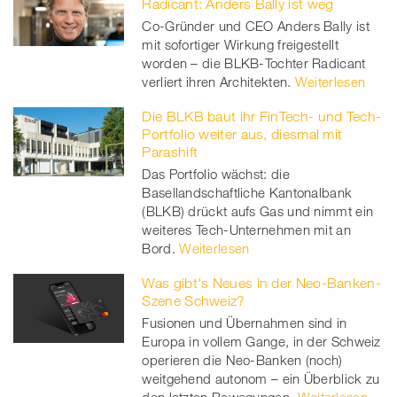
Radicant: Anders Bally ist weg
Co-Gründer und CEO Anders Bally ist
twitt
mit sofortiger Wirkung freigestellt
worden – die BLKB-Tochter Radicant
er
verliert ihren Architekten.
Weiterlesen
Die BLKB baut ihr FinTech- und Tech-
Portfolio weiter aus, diesmal mit
Parashift
Das Portfolio wächst: die
Basellandschaftliche Kantonalbank
(BLKB) drückt aufs Gas und nimmt ein
weiteres Tech-Unternehmen mit an
Bord.
Weiterlesen
Was gibt's Neues in der Neo-Banken-
Szene Schweiz?
Fusionen und Übernahmen sind in
Europa in vollem Gange, in der Schweiz
operieren die Neo-Banken (noch)
weitgehend autonom – ein Überblick zu
den letzten Bewegungen.
Weiterlesen