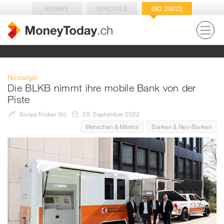
MONEY
SPECIALS
ISO 20022
Nostalgie
Die BLKB nimmt ihre mobile Bank von der
Piste
Sonya Fricker (fri)
29. September 2022
Menschen & Märkte
Banken & Neo-Banken