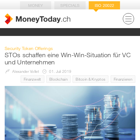
MONEY
SPECIALS
ISO 20022
Security Token Offerings
STOs schaffen eine Win-Win-Situation für VC
und Unternehmen
Alexander Vollet
01. Juli 2019
Finanzwelt
Blockchain
Bitcoin & Kryptos
Finanzieren