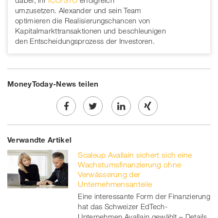
dabei, ihr
ICO/STO
erfolgreich
umzusetzen. Alexander und sein Team
optimieren die Realisierungschancen von
Kapitalmarkttransaktionen und beschleunigen
den Entscheidungsprozess der Investoren.
MoneyToday-News teilen
Share
Twe
Share
Share
Verwandte Artikel
on
et
on
on
Scaleup Avallain sichert sich eine
Facebook
on
linkedin
Xing
Wachstumsfinanzierung ohne
Verwässerung der
twitt
Unternehmensanteile
Eine interessante Form der Finanzierung
er
hat das Schweizer EdTech-
Unternehmen Avallain gewählt – Details