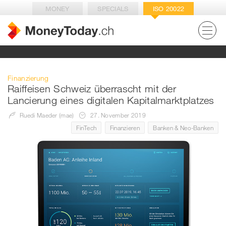
MONEY
SPECIALS
ISO 20022
Finanzierung
Raiffeisen Schweiz überrascht mit der
Lancierung eines digitalen Kapitalmarktplatzes
Ruedi Maeder (mae)
27. November 2019
FinTech
Finanzieren
Banken & Neo-Banken