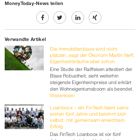
MoneyToday-News teilen
Share
Twe
Share
Share
Verwandte Artikel
on
et
on
on
Die Immobilienblase wird nicht
Facebook
on
linkedin
Xing
platzen, sagt der Ökonom Martin Neff,
Eigenheimträume aber schon
twitt
Eine Studie der Raiffeisen attestiert der
Blase Robustheit, sieht weiterhin
er
steigende Eigenheimpreise und erklärt
den Wohneigentumsboom als beendet.
Weiterlesen
Loanboox – ein FinTech feiert seine
ersten fünf Jahre und belohnt sich
selbst: mit gemeinsam erreichtem
Erfolg
Das FinTech Loanboox ist vor fünf