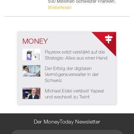
500 Millionen Schweizer Franken.
Weiterlesen
MONEY
Payrexx setzt verstärkt auf die
Strategie: Alles aus einer Hand
Der Erfolg der digitalen
Vermögensverwalter in der
Schweiz
Michael Eidel verlässt Yapeal
und wechselt zu Twint
Der MoneyToday Newsletter