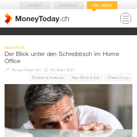
MONEY
SPECIALS
ISO 20022
New Work
Der Blick unter den Schreibtisch im Home
Office
Sonya Fricker (fri)
04. März 2021
Studien & Analysen
New Work & Job
Cheers to go