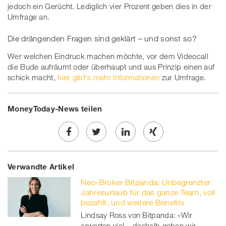
jedoch ein Gerücht. Lediglich vier Prozent geben dies in der
Umfrage an.
Die drängenden Fragen sind geklärt – und sonst so?
Wer welchen Eindruck machen möchte, vor dem Videocall
die Bude aufräumt oder überhaupt und aus Prinzip einen auf
schick macht,
hier gibt's mehr Informationen
zur Umfrage.
MoneyToday-News teilen
Share
Twe
Share
Share
Verwandte Artikel
on
et
on
on
Neo-Broker Bitpanda: Unbegrenzter
Facebook
on
linkedin
Xing
Jahresurlaub für das ganze Team, voll
bezahlt, und weitere Benefits
twitt
Lindsay Ross von Bitpanda: «Wir
erwarten viel – deshalb geben wir