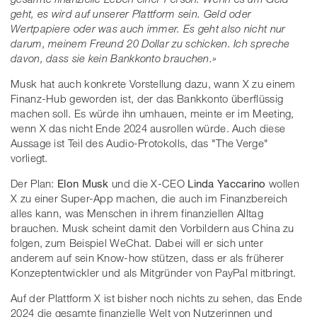
geht, es wird auf unserer Plattform sein. Geld oder
Wertpapiere oder was auch immer. Es geht also nicht nur
darum, meinem Freund 20 Dollar zu schicken. Ich spreche
davon, dass sie kein Bankkonto brauchen.»
Musk hat auch konkrete Vorstellung dazu, wann X zu einem
Finanz-Hub geworden ist, der das Bankkonto überflüssig
machen soll. Es würde ihn umhauen, meinte er im Meeting,
wenn X das nicht Ende 2024 ausrollen würde. Auch diese
Aussage ist Teil des Audio-Protokolls, das "The Verge"
vorliegt.
Der Plan:
Elon Musk
und die X-CEO
Linda Yaccarino
wollen
X zu einer Super-App machen, die auch im Finanzbereich
alles kann, was Menschen in ihrem finanziellen Alltag
brauchen. Musk scheint damit den Vorbildern aus China zu
folgen, zum Beispiel WeChat. Dabei will er sich unter
anderem auf sein Know-how stützen, dass er als früherer
Konzeptentwickler und als Mitgründer von PayPal mitbringt.
Auf der Plattform X ist bisher noch nichts zu sehen, das Ende
2024 die gesamte finanzielle Welt von Nutzerinnen und