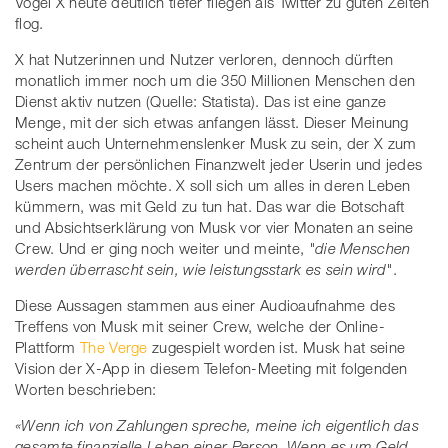
Vogel X heute deutlich tiefer fliegen als Twitter zu guten Zeiten
flog.
X hat Nutzerinnen und Nutzer verloren, dennoch dürften
monatlich immer noch um die 350 Millionen Menschen den
Dienst aktiv nutzen (Quelle: Statista). Das ist eine ganze
Menge, mit der sich etwas anfangen lässt. Dieser Meinung
scheint auch Unternehmenslenker Musk zu sein, der X zum
Zentrum der persönlichen Finanzwelt jeder Userin und jedes
Users machen möchte. X soll sich um alles in deren Leben
kümmern, was mit Geld zu tun hat. Das war die Botschaft
und Absichtserklärung von Musk vor vier Monaten an seine
Crew. Und er ging noch weiter und meinte,
"die Menschen
werden überrascht sein, wie leistungsstark es sein wird"
.
Diese Aussagen stammen aus einer Audioaufnahme des
Treffens von Musk mit seiner Crew, welche der Online-
Plattform
The Verge
zugespielt worden ist. Musk hat seine
Vision der X-App in diesem Telefon-Meeting mit folgenden
Worten beschrieben:
«Wenn ich von Zahlungen spreche, meine ich eigentlich das
gesamte finanzielle Leben einer Person. Wenn es um Geld