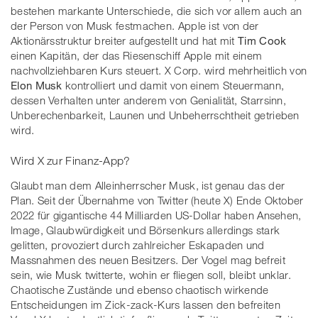
bestehen markante Unterschiede, die sich vor allem auch an
der Person von Musk festmachen. Apple ist von der
Aktionärsstruktur breiter aufgestellt und hat mit
Tim Cook
einen Kapitän, der das Riesenschiff Apple mit einem
nachvollziehbaren Kurs steuert. X Corp. wird mehrheitlich von
Elon Musk
kontrolliert und damit von einem Steuermann,
dessen Verhalten unter anderem von Genialität, Starrsinn,
Unberechenbarkeit, Launen und Unbeherrschtheit getrieben
wird.
Wird X zur Finanz-App?
Glaubt man dem Alleinherrscher Musk, ist genau das der
Plan. Seit der Übernahme von Twitter (heute X) Ende Oktober
2022 für gigantische 44 Milliarden US-Dollar haben Ansehen,
Image, Glaubwürdigkeit und Börsenkurs allerdings stark
gelitten, provoziert durch zahlreicher Eskapaden und
Massnahmen des neuen Besitzers. Der Vogel mag befreit
sein, wie Musk twitterte, wohin er fliegen soll, bleibt unklar.
Chaotische Zustände und ebenso chaotisch wirkende
Entscheidungen im Zick-zack-Kurs lassen den befreiten