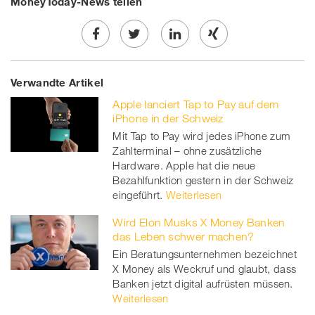
MoneyToday-News teilen
Share
Twe
Share
Share
Verwandte Artikel
on
et
on
on
Apple lanciert Tap to Pay auf dem
Facebook
on
linkedin
Xing
iPhone in der Schweiz
Mit Tap to Pay wird jedes iPhone zum
twitt
Zahlterminal – ohne zusätzliche
Hardware. Apple hat die neue
er
Bezahlfunktion gestern in der Schweiz
eingeführt.
Weiterlesen
Wird Elon Musks X Money Banken
das Leben schwer machen?
Ein Beratungsunternehmen bezeichnet
X Money als Weckruf und glaubt, dass
Banken jetzt digital aufrüsten müssen.
Weiterlesen