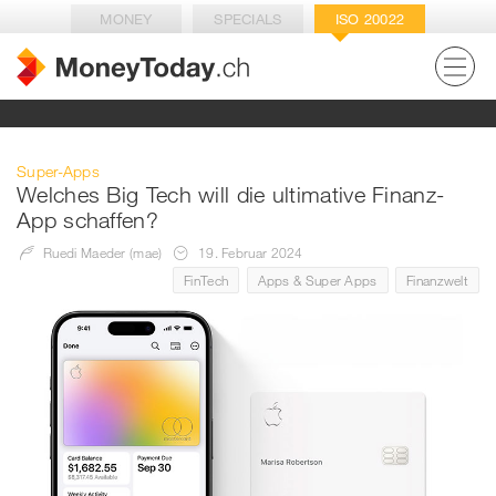
MONEY
SPECIALS
ISO 20022
Super-Apps
Welches Big Tech will die ultimative Finanz-
App schaffen?
Ruedi Maeder (mae)
19. Februar 2024
FinTech
Apps & Super Apps
Finanzwelt