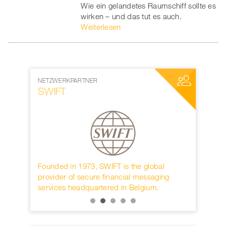
Wie ein gelandetes Raumschiff sollte es
wirken – und das tut es auch.
Weiterlesen
NETZWERKPARTNER
MEDIENPAR
SWIFT
World W
rwahren
Founded in 1973, SWIFT is the global
Die interna
KB.
provider of secure financial messaging
nächster D
services headquartered in Belgium.