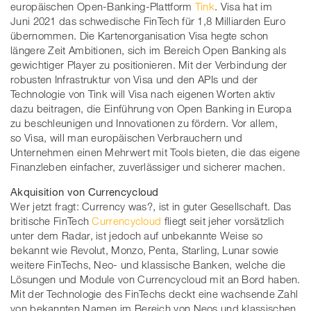
europäischen Open-Banking-Plattform
Tink
. Visa hat im
Juni 2021 das schwedische FinTech für 1,8 Milliarden Euro
übernommen. Die Kartenorganisation Visa hegte schon
längere Zeit Ambitionen, sich im Bereich Open Banking als
gewichtiger Player zu positionieren. Mit der Verbindung der
robusten Infrastruktur von Visa und den APIs und der
Technologie von Tink will Visa nach eigenen Worten aktiv
dazu beitragen, die Einführung von Open Banking in Europa
zu beschleunigen und Innovationen zu fördern. Vor allem,
so Visa, will man europäischen Verbrauchern und
Unternehmen einen Mehrwert mit Tools bieten, die das eigene
Finanzleben einfacher, zuverlässiger und sicherer machen.
Akquisition von Currencycloud
Wer jetzt fragt: Currency was?, ist in guter Gesellschaft. Das
britische FinTech
Currencycloud
fliegt seit jeher vorsätzlich
unter dem Radar, ist jedoch auf unbekannte Weise so
bekannt wie Revolut, Monzo, Penta, Starling, Lunar sowie
weitere FinTechs, Neo- und klassische Banken, welche die
Lösungen und Module von Currencycloud mit an Bord haben.
Mit der Technologie des FinTechs deckt eine wachsende Zahl
von bekannten Namen im Bereich von Neos und klassischen