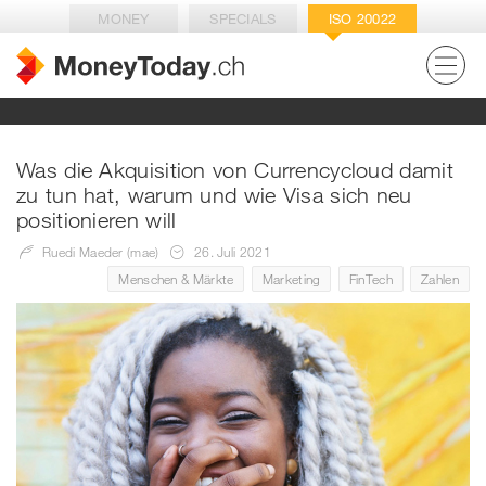
MONEY
SPECIALS
ISO 20022
Was die Akquisition von Currencycloud damit
zu tun hat, warum und wie Visa sich neu
positionieren will
Ruedi Maeder (mae)
26. Juli 2021
Menschen & Märkte
Marketing
FinTech
Zahlen