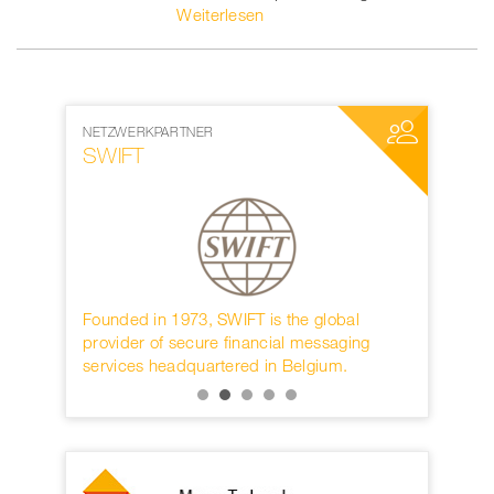
Weiterlesen
NETZWERKPARTNER
MEDIENPAR
SWIFT
World W
rwahren
Founded in 1973, SWIFT is the global
Die interna
KB.
provider of secure financial messaging
nächster D
services headquartered in Belgium.