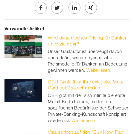
Share
Twe
Share
Share
Verwandte Artikel
on
et
on
on
Wird dynamisches Pricing für Banken
Facebook
on
linkedin
Xing
unverzichtbar?
Unser Gastautor ist überzeugt davon
twitt
und erklärt, warum dynamische
Preismodelle für Banken an Bedeutung
er
gewinnen werden.
Weiterlesen
CBH Bank lässt ihre exklusive Metal
Card bei Visa schmieden
CBH gibt mit der Visa Infinite die erste
Metall-Karte heraus, die für die
spezifischen Bedürfnisse der Schweizer
Private-Banking-Kundschaft konzipiert
worden ist.
Weiterlesen
Visa springt auf den "Buy Now, Pay