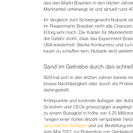
das den Markt Brasilien in den letzten Jahr
Marktanteil unterwegs ist und aktuell rund 4
Im Vergleich zum Schwergewicht Nubank ist
im Riesenmarkt Brasilien nicht alle Chancen
Erfolg sehr hoch. Die Kosten für Markteintr
die Gefahr droht, dass das Experiment Bras
USA wiederholt: Starke Konkurrenz und zu 
kaum zu schaffen sein, Nubank wird weiterhi
Sand im Getriebe durch das schnel
N26 hat sich in den letzten Jahren bereits 
blosse Nachlässigkeit oder durch die Proble
dahingestellt.
Kritikpunkte und konkrete Auflagen der Aufs
Gründern und CEOs grosszügiger ausgelegt w
zu einem Bussgeld in Höhe von 4.25 Millione
"wegen einer hohen Anzahl verspäteter Ver
verschärften Auflagen
und zur Bestellung ei
vom Mai 2021 zur Prävention von Geldwäsch