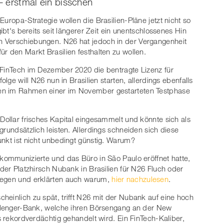
 – erstmal ein bisschen
Europa-Strategie wollen die Brasilien-Pläne jetzt nicht so
ibt's bereits seit längerer Zeit ein unentschlossenes Hin
n Verschiebungen. N26 hat jedoch in der Vergangenheit
r den Markt Brasilien festhalten zu wollen.
 FinTech im Dezember 2020 die bentragte Lizenz für
olge will N26 nun in Brasilien starten, allerdings ebenfalls
en im Rahmen einer im November gestarteten Testphase
Dollar frisches Kapital eingesammelt und könnte sich als
grundsätzlich leisten. Allerdings schneiden sich diese
unkt ist nicht unbedingt günstig. Warum?
 kommunizierte und das Büro in São Paulo eröffnet hatte,
 der Platzhirsch Nubank in Brasilien für N26 Fluch oder
 Segen und erklärten auch warum,
hier nachzulesen
.
heinlich zu spät, trifft N26 mit der Nubank auf eine hoch
hallenger-Bank, welche ihren Börsengang an der New
ls rekordverdächtig gehandelt wird. Ein FinTech-Kaliber,