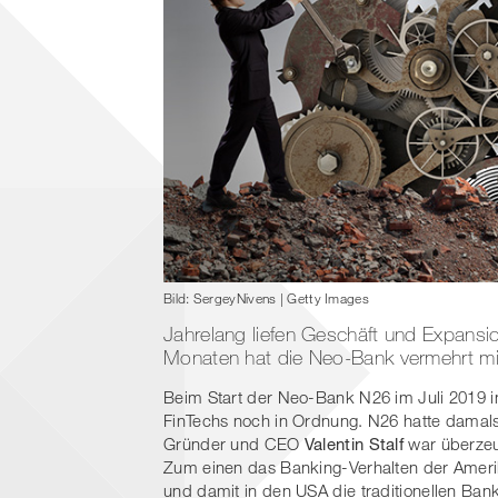
Bild: SergeyNivens | Getty Images
Jahrelang liefen Geschäft und Expansio
Monaten hat die Neo-Bank vermehrt mi
Beim Start der Neo-Bank N26 im Juli 2019 in
FinTechs noch in Ordnung. N26 hatte damals 
Gründer und CEO
Valentin Stalf
war überzeu
Zum einen das Banking-Verhalten der Ameri
und damit in den USA die traditionellen Ba