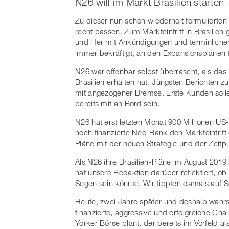
N26 will im Markt Brasilien starten
Zu dieser nun schon wiederholt formulierten 
recht passen. Zum Markteintritt in Brasilien g
und Her mit Ankündigungen und terminliche
immer bekräftigt, an den Expansionsplänen fü
N26 war offenbar selbst überrascht, als das
Brasilien erhalten hat. Jüngsten Berichten zuf
mit angezogener Bremse. Erste Kunden soll
bereits mit an Bord sein.
N26 hat erst letzten Monat 900 Millionen US-
hoch finanzierte Neo-Bank den Markteintritt 
Pläne mit der neuen Strategie und der Zeitp
Als N26 ihre Brasilien-Pläne im August 2019
hat unsere Redaktion darüber reflektiert, ob
Segen sein könnte. Wir tippten damals auf
Heute, zwei Jahre später und deshalb wahrsc
finanzierte, aggressive und erfolgreiche C
Yorker Börse plant, der bereits im Vorfeld a