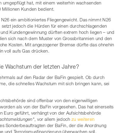
en umgepflügt hat, mit einem weiterhin wachsenden
0 Millionen Kunden bedient.
 N26 ein ambitioniertes Fliegengewicht. Das nimmt N26
, setzt jedoch die Hürden für einen durchschlagenden
itt und Kundengewinnung dürften extrem hoch liegen – und
ilien sich nach dem Muster von Grossbritannien und den
hohe Kosten. Mit angezogener Bremse dürfte das ohnehin
n voll aufs Gas drücken.
le Wachstum der letzten Jahre?
mehrmals auf den Radar der BaFin gespielt. Ob durch
me, die schnelles Wachstum mit sich bringen kann, sei
ichtsbehörde sind offenbar von den eigenwilligen
orden als von der BaFin vorgesehen. Das hat einerseits
n Euro geführt, verhängt von der Aufsichtsbehörde
dachtsmeldungen"
, vor allem jedoch
zu weiteren
nes Sonderbeauftragten der BaFin, der die Anordnung
e und Terrorismusfinanzierung überwachen soll.