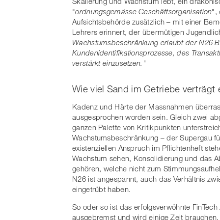
Skalierung und Wachstum lebt, ein drakonische
"
ordnungsgemässe Geschäftsorganisation
",
Aufsichtsbehörde zusätzlich – mit einer B
Lehrers erinnert, der übermütigen Jugendli
Wachstumsbeschränkung erlaubt der N26 Ba
Kundenidentifikationsprozesse, des Transa
verstärkt einzusetzen."
Wie viel Sand im Getriebe verträgt
Kadenz und Härte der Massnahmen überrasche
ausgesprochen worden sein. Gleich zwei ab
ganzen Palette von Kritikpunkten unterstreic
Wachstumsbeschränkung – der Supergau für
existenziellen Anspruch im Pflichtenheft ste
Wachstum sehen, Konsolidierung und das Aba
gehören, welche nicht zum Stimmungsaufhell
N26 ist angespannt, auch das Verhältnis zw
eingetrübt haben.
So oder so ist das erfolgsverwöhnte FinTech
ausgebremst und wird einige Zeit brauchen