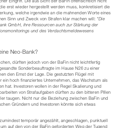
r Eingriff. Die aus Sicht der BaFin offensichtlich nicht
 die erst wieder hergestellt werden muss, konkretisiert die
emerkung, welche irgendwie an die mahnenden Worte eines
chen Sinn und Zweck von Strafen klar machen will:
"Die
nk GmbH, ihre Ressourcen auch zur Stärkung der
ktionsmonitorings und des Verdachtsmeldewesens
 eine Neo-Bank?
n, dürften jedoch von der BaFin nicht leichtfertig
gesandte Sonderbeauftragte im Hause N26 zu einer
hen den Ernst der Lage. Die gestutzten Flügel mit
 ein hoch finanziertes Unternehmen, das Wachstum als
hen hat. Investoren wollen in der Regel Skalierung und
rbeiten von Strafaufgaben dürften zu den bitteren Pillen
er taugen. Nicht nur die Beziehung zwischen BaFin und
ischen Gründern und Investoren könnte sich etwas
 zumindest temporär angezählt, angeschlagen, punktuell
, um auf den von der BaFin geforderten Weg der Tugend