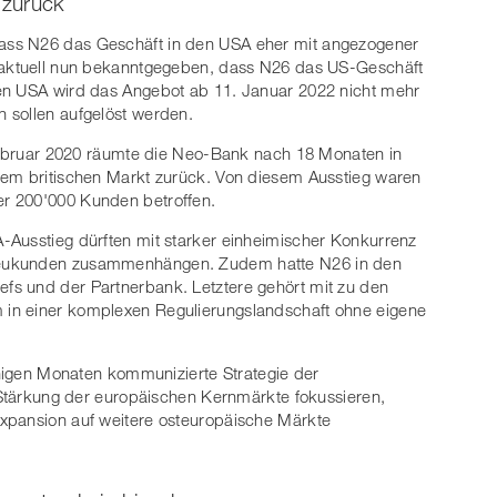
 zurück
ass N26 das Geschäft in den USA eher mit angezogener
h aktuell nun bekanntgegeben, dass N26 das US-Geschäft
en USA wird das Angebot ab 11. Januar 2022 nicht mehr
 sollen aufgelöst werden.
 Februar 2020 räumte die Neo-Bank nach 18 Monaten in
dem britischen Markt zurück. Von diesem Ausstieg waren
r 200'000 Kunden betroffen.
-Ausstieg dürften mit starker einheimischer Konkurrenz
Neukunden zusammenhängen. Zudem hatte N26 in den
s und der Partnerbank. Letztere gehört mit zu den
in einer komplexen Regulierungslandschaft ohne eigene
einigen Monaten kommunizierte Strategie der
e Stärkung der europäischen Kernmärkte fokussieren,
xpansion auf weitere osteuropäische Märkte