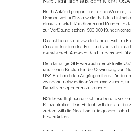
N26 zieht sich aus dem Markt USA
Nach Ankündigungen der letzten Wochen, d
Bremse weiterführen wolle, hat das FinTec
einstellen wird. Kundinnen und Kunden in d
zur Verfügung stehen, 500'000 Kundenkonten
Dies ist bereits der zweite Länder-Exit, im
Grossbritannien das Feld und zog sich aus 
damals nach Angaben des FinTechs weit übe
Der damalige GB- wie auch der aktuelle USA
und hohen Kosten für die Gewinnung von 
USA Pech mit den Abgängen ihres Länderchef
zwingend notwendigen Voraussetzungen, um 
Banklizenz operieren zu können.
N26 bekräftigt nun erneut ihre bereits vor 
Konzentration. Das FinTech will sich auf di
zudem will die Neo-Bank die geografische E
beschränken.