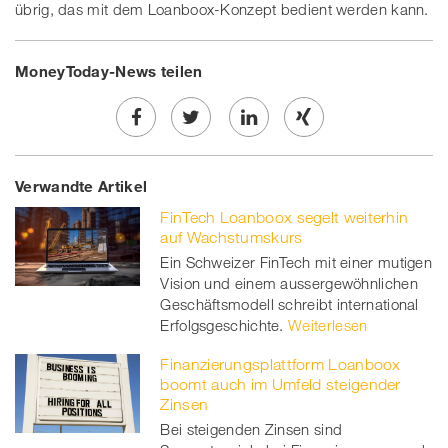
übrig, das mit dem Loanboox-Konzept bedient werden kann.
MoneyToday-News teilen
Share
Twe
Share
Share
Verwandte Artikel
on
et
on
on
FinTech Loanboox segelt weiterhin
Facebook
on
linkedin
Xing
auf Wachstumskurs
Ein Schweizer FinTech mit einer mutigen
twitt
Vision und einem aussergewöhnlichen
Geschäftsmodell schreibt international
er
Erfolgsgeschichte.
Weiterlesen
Finanzierungsplattform Loanboox
boomt auch im Umfeld steigender
Zinsen
Bei steigenden Zinsen sind