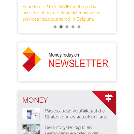
rwahren
Founded in 1973, SWIFT is the global
Die interna
KB.
provider of secure financial messaging
nächster D
services headquartered in Belgium.
MONEY
Payrexx setzt verstärkt auf die
Strategie: Alles aus einer Hand
Der Erfolg der digitalen
Vermögensverwalter in der