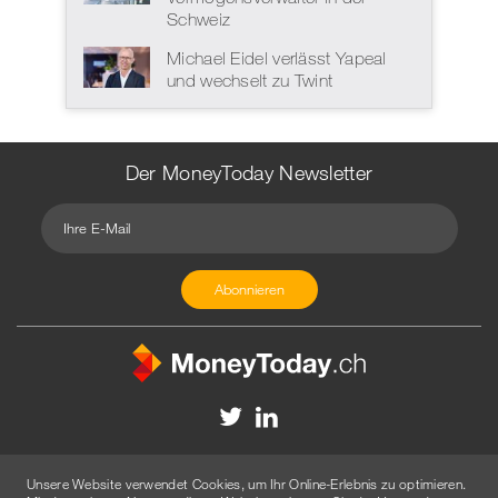
Schweiz
Michael Eidel verlässt Yapeal
und wechselt zu Twint
Der MoneyToday Newsletter
Kontakt
Redaktion
Impressum
Datenschutzerklärung
Unsere Website verwendet Cookies, um Ihr Online-Erlebnis zu optimieren.
Disclaimer
Werbung