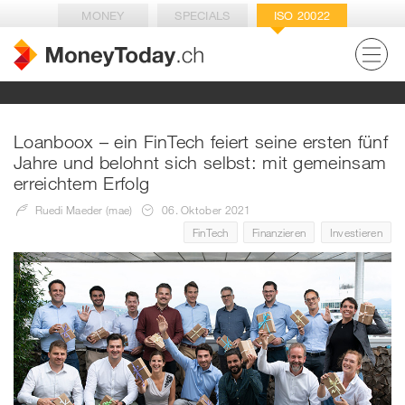
MONEY
SPECIALS
ISO 20022
Loanboox – ein FinTech feiert seine ersten fünf
Jahre und belohnt sich selbst: mit gemeinsam
erreichtem Erfolg
Ruedi Maeder (mae)
06. Oktober 2021
FinTech
Finanzieren
Investieren