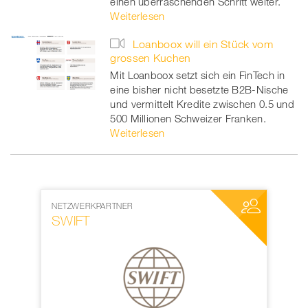
einen überraschenden Schritt weiter.
Weiterlesen
Loanboox will ein Stück vom
grossen Kuchen
Mit Loanboox setzt sich ein FinTech in
eine bisher nicht besetzte B2B-Nische
und vermittelt Kredite zwischen 0.5 und
500 Millionen Schweizer Franken.
Weiterlesen
NETZWERKPARTNER
MEDIENPAR
SWIFT
World W