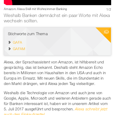
Amazon: Alexa Skill mit Wohnzimmer-Banking
1
/
2
Bild: Amazon Echo und Echo Dot
Weshalb Banken demnächst ein paar Worte mit Alexa
wechseln sollten.
Stichworte zum Thema
GAFA
GAFAM
Alexa, der Sprachassistent von Amazon, ist hilfsbereit und
gesprächig, das ist bekannt. Deshalb steht Amazon Echo
bereits in Millionen von Haushalten in den USA und auch in
Europa im Einsatz. Mit neuen Skills, die im Stundentakt in
den Markt drängen, wird Alexa jeden Tag vielseitiger.
Weshalb die Technologie von Amazon und auch jene von
Google, Apple, Microsoft und weiteren Anbietern gerade auch
für Banken interessant ist, haben wir in unserem Artikel vom
5. Juli 2017 ausgeführt und besprochen.
Alexa schreibt jetzt
auch den Einkaufszettel