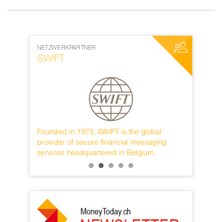
NETZWERKPARTNER
MEDIENPAR
SWIFT
World W
rwahren
Founded in 1973, SWIFT is the global
Die interna
KB.
provider of secure financial messaging
nächster D
services headquartered in Belgium.