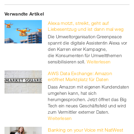
Share
Twe
Share
Share
Verwandte Artikel
on
et
on
on
Alexa motzt, streikt, geht auf
Facebook
on
linkedin
Xing
Liebesentzug und ist dann mal weg
Die Umweltorganisation Greenpeace
twitt
spannt die digitale Assistentin Alexa vor
den Karren einer Kampagne,
er
die Konsumenten für Umweltthemen
sensibilisieren soll.
Weiterlesen
AWS Data Exchange: Amazon
eröffnet Marktplatz für Daten
Dass Amazon mit eigenen Kundendaten
umgehen kann, hat sich
herumgesprochen. Jetzt öffnet das Big
Tech ein neues Geschäftsfeld und wird
zum Vermittler externer Daten.
Weiterlesen
Banking on your Voice mit NatWest