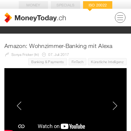
MONEY
SPECIALS
ISO 20022
Amazon: Wohnzimmer-Banking mit Alexa
Sonya Fricker (fri)
07. Juli 2017
Banking & Payments
FinTech
Künstliche Intelligenz