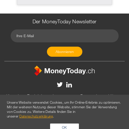
Der MoneyToday Newsletter
Kontakt
Redaktion
Impressum
Datenschutzerklärung
Unsere Website verwendet Cookies, um Ihr Online-Erlebnis zu optimieren.
Disclaimer
Werbung
Mit der weiteren Nutzung dieser Website, stimmen Sie der Verwendung
von Cookies zu. Weitere Details finden Sie in
© 2026 Created by
AGENTUR AM WASSER
unserer
Datenschutzerklärung
.
OK