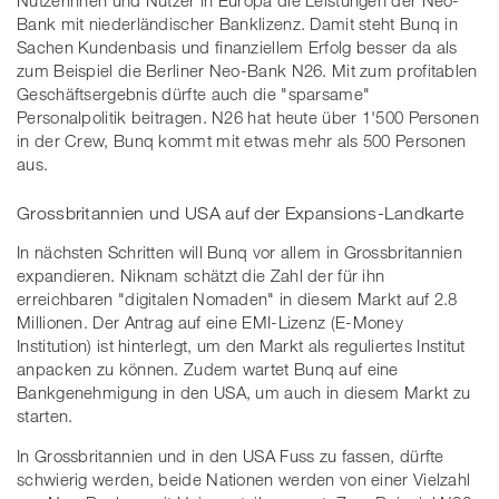
Nutzerinnen und Nutzer in Europa die Leistungen der Neo-
Bank mit niederländischer Banklizenz. Damit steht Bunq in
Sachen Kundenbasis und finanziellem Erfolg besser da als
zum Beispiel die Berliner Neo-Bank N26. Mit zum profitablen
Geschäftsergebnis dürfte auch die "sparsame"
Personalpolitik beitragen. N26 hat heute über 1'500 Personen
in der Crew, Bunq kommt mit etwas mehr als 500 Personen
aus.
Grossbritannien und USA auf der Expansions-Landkarte
In nächsten Schritten will Bunq vor allem in Grossbritannien
expandieren. Niknam schätzt die Zahl der für ihn
erreichbaren "digitalen Nomaden" in diesem Markt auf 2.8
Millionen. Der Antrag auf eine EMI-Lizenz (E-Money
Institution) ist hinterlegt, um den Markt als reguliertes Institut
anpacken zu können. Zudem wartet Bunq auf eine
Bankgenehmigung in den USA, um auch in diesem Markt zu
starten.
In Grossbritannien und in den USA Fuss zu fassen, dürfte
schwierig werden, beide Nationen werden von einer Vielzahl