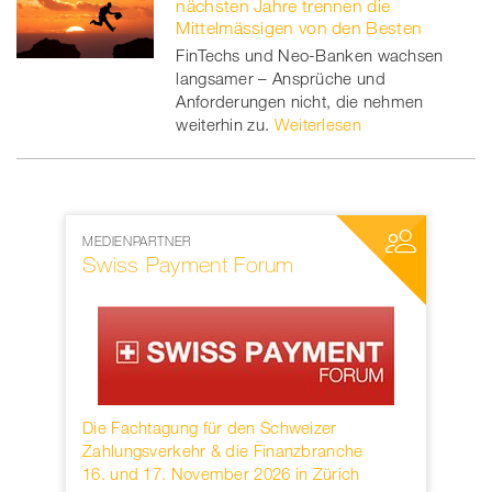
nächsten Jahre trennen die
Mittelmässigen von den Besten
FinTechs und Neo-Banken wachsen
langsamer – Ansprüche und
Anforderungen nicht, die nehmen
weiterhin zu.
Weiterlesen
MEDIENPARTNER
NETZWERKP
Swiss Payment Forum
SWIFT
rwahren
Die Fachtagung für den Schweizer
Founded in
KB.
Zahlungsverkehr & die Finanzbranche
provider o
16. und 17. November 2026 in Zürich
services h