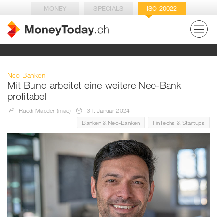
MONEY
SPECIALS
ISO 20022
Neo-Banken
Mit Bunq arbeitet eine weitere Neo-Bank
profitabel
Ruedi Maeder (mae)
31. Januar 2024
Banken & Neo-Banken
FinTechs & Startups