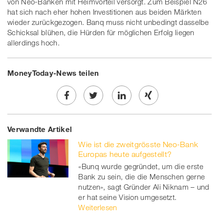
von Neo-Banken mit Heimvorteil versorgt. Zum Beispiel N26
hat sich nach eher hohen Investitionen aus beiden Märkten
wieder zurückgezogen. Banq muss nicht unbedingt dasselbe
Schicksal blühen, die Hürden für möglichen Erfolg liegen
allerdings hoch.
MoneyToday-News teilen
Share
Twe
Share
Share
Verwandte Artikel
on
et
on
on
Wie ist die zweitgrösste Neo-Bank
Facebook
on
linkedin
Xing
Europas heute aufgestellt?
«Bunq wurde gegründet, um die erste
twitt
Bank zu sein, die die Menschen gerne
nutzen», sagt Gründer Ali Niknam – und
er
er hat seine Vision umgesetzt.
Weiterlesen