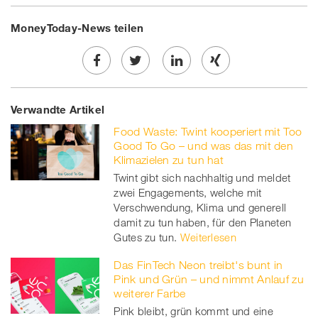
MoneyToday-News teilen
Share
Twe
Share
Share
Verwandte Artikel
on
et
on
on
Food Waste: Twint kooperiert mit Too
Facebook
on
linkedin
Xing
Good To Go – und was das mit den
Klimazielen zu tun hat
twitt
Twint gibt sich nachhaltig und meldet
zwei Engagements, welche mit
er
Verschwendung, Klima und generell
damit zu tun haben, für den Planeten
Gutes zu tun.
Weiterlesen
Das FinTech Neon treibt's bunt in
Pink und Grün – und nimmt Anlauf zu
weiterer Farbe
Pink bleibt, grün kommt und eine