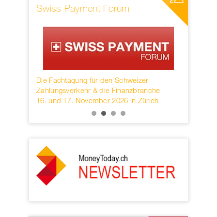
Swiss Payment Forum
SWIFT
rwahren
Die Fachtagung für den Schweizer
Founded in
KB.
Zahlungsverkehr & die Finanzbranche
provider o
16. und 17. November 2026 in Zürich
services h