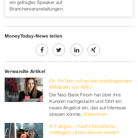
ein gefragter Speaker auf
Branchenveranstaltungen.
MoneyToday-News teilen
Share
Twe
Share
Share
Verwandte Artikel
on
et
on
on
Ein FinTech will an die brachliegenden
Facebook
on
linkedin
Xing
Milliarden von KMU
Die Neo-Bank Finom hat über ihre
twitt
Kunden nachgedacht und führt ein
neues Angebot ein, das auf Interesse
er
stossen könnte.
Weiterlesen
AI Fatigue – macht Künstliche
Intelligenz Unternehmen müde?