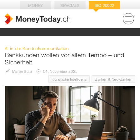
MONEY
SPECIALS
ISO 20022
KI in der Kundenkommunikation
Bankkunden wollen vor allem Tempo – und
Sicherheit
Martin Suter
04. November 2025
Künstliche Intelligenz
Banken & Neo-Banken