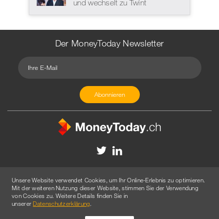
und wechselt zu Twint
Der MoneyToday Newsletter
Kontakt
Redaktion
Impressum
Datenschutzerklärung
Unsere Website verwendet Cookies, um Ihr Online-Erlebnis zu optimieren.
Disclaimer
Werbung
Mit der weiteren Nutzung dieser Website, stimmen Sie der Verwendung
von Cookies zu. Weitere Details finden Sie in
© 2026 Created by
AGENTUR AM WASSER
unserer
Datenschutzerklärung
.