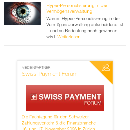
Hyper-Personalisierung in der
Vermögensverwaltung
Warum Hyper-Personalisierung in der
Vermögensverwaltung entscheidend ist
– und an Bedeutung noch gewinnen
wird.
Weiterlesen
MEDIENPARTNER
NETZWERKP
Swiss Payment Forum
SWIFT
rwahren
Die Fachtagung für den Schweizer
Founded in
KB.
Zahlungsverkehr & die Finanzbranche
provider o
16. und 17. November 2026 in Zürich
services h