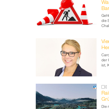
Was
Ban
Geht
die 
Chal
Vie
Her
Caro
der 
ist,
Rai
Gr
Die