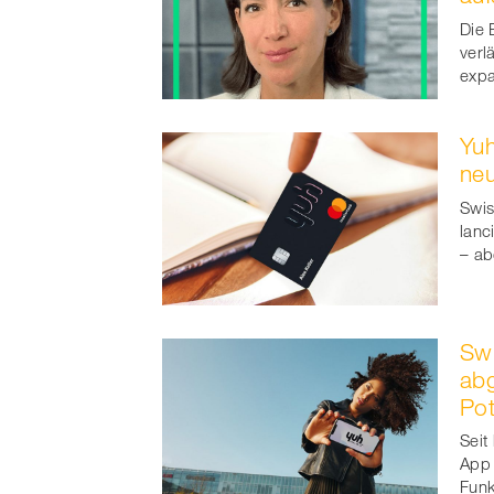
Die 
verl
expa
Yuh
neu
Swis
lanc
– ab
Swi
abg
Pot
Seit
App 
Funk