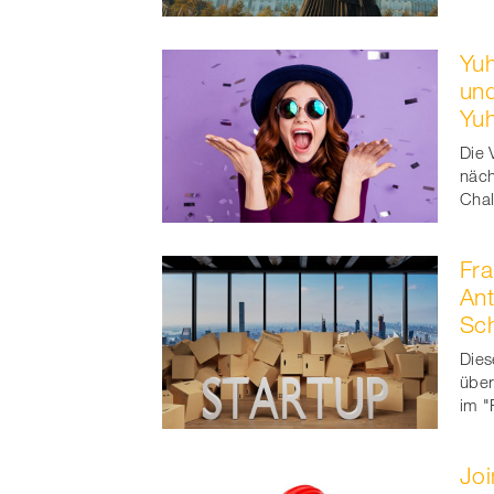
Yuh
und
Yu
Die 
näch
Chal
Fra
Ant
Sc
Dies
über
im "
Joi