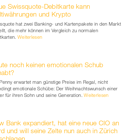
e Swissquote-Debitkarte kann
ook
on
linkedin
Xing
ltiwährungen und Krypto
witt
squote hat zwei Banking- und Kartenpakete in den Markt
ellt, die mehr können im Vergleich zu normalen
er
tkarten.
Weiterlesen
te noch keinen emotionalen Schub
habt?
Penny erwartet man günstige Preise im Regal, nicht
dingt emotionale Schübe: Der Weihnachtswunsch einer
er für ihren Sohn und seine Generation.
Weiterlesen
w Bank expandiert, hat eine neue CIO an
d und will seine Zelte nun auch in Zürich
schlagen