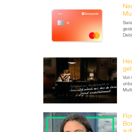
Neu
Faceb
Mu
t
Swis
gest
Debi
Heu
ge
Von 
unbe
Mutt
Flo
Bor
auf