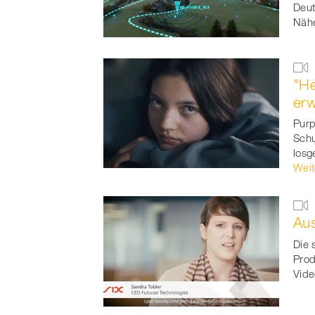
Deut
Nähe
"He
erw
Purp
Schu
losg
Weit
Au
Die 
Prod
Vide