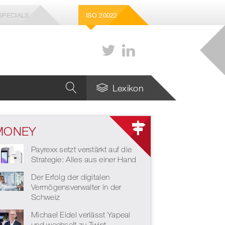
SPECIALS
ISO 20022
Lexikon
MONEY
Wie viele Stablecoins
braucht die Schweiz –
Payrexx setzt verstärkt auf die
und welche genau?
Strategie: Alles aus einer Hand
Strategie für die Zukunft
Der Erfolg der digitalen
des europäischen
Zahlungsverkehrs
Vermögensverwalter in der
Schweiz
Michael Eidel verlässt Yapeal
und wechselt zu Twint