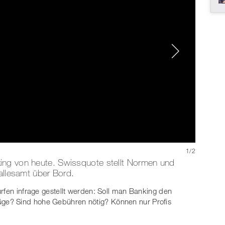
1
/
2
ing von heute. Swissquote stellt Normen und
 allesamt über Bord.
ürfen infrage gestellt werden: Soll man Banking den
ge? Sind hohe Gebühren nötig? Können nur Profis