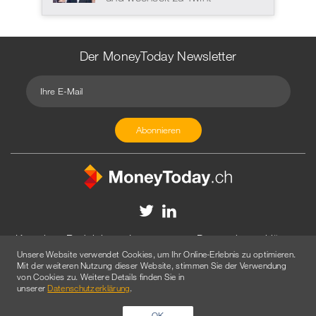
Der MoneyToday Newsletter
Kontakt
Redaktion
Impressum
Datenschutzerklärung
Unsere Website verwendet Cookies, um Ihr Online-Erlebnis zu optimieren.
Disclaimer
Werbung
Mit der weiteren Nutzung dieser Website, stimmen Sie der Verwendung
von Cookies zu. Weitere Details finden Sie in
© 2026 Created by
AGENTUR AM WASSER
unserer
Datenschutzerklärung
.
OK