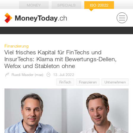
MONEY
SPECIALS
ISO 20022
Finanzierung
Viel frisches Kapital für FinTechs und
InsurTechs: Klarna mit Bewertungs-Dellen,
Wefox und Stableton ohne
Ruedi Maeder (mae)
13. Juli 2022
FinTech
Finanzieren
Unternehmen