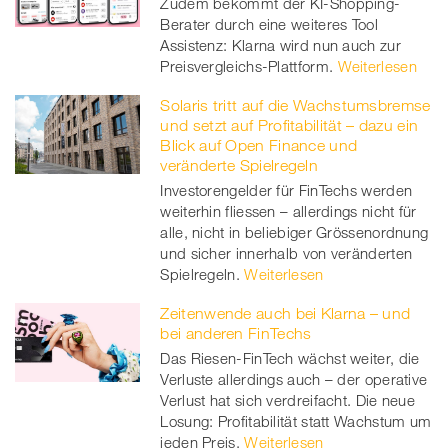
Zudem bekommt der KI-Shopping-
twitt
Berater durch eine weiteres Tool
Assistenz: Klarna wird nun auch zur
er
Preisvergleichs-Plattform.
Weiterlesen
Solaris tritt auf die Wachstumsbremse
und setzt auf Profitabilität – dazu ein
Blick auf Open Finance und
veränderte Spielregeln
Investorengelder für FinTechs werden
weiterhin fliessen – allerdings nicht für
alle, nicht in beliebiger Grössenordnung
und sicher innerhalb von veränderten
Spielregeln.
Weiterlesen
Zeitenwende auch bei Klarna – und
bei anderen FinTechs
Das Riesen-FinTech wächst weiter, die
Verluste allerdings auch – der operative
Verlust hat sich verdreifacht. Die neue
Losung: Profitabilität statt Wachstum um
jeden Preis.
Weiterlesen