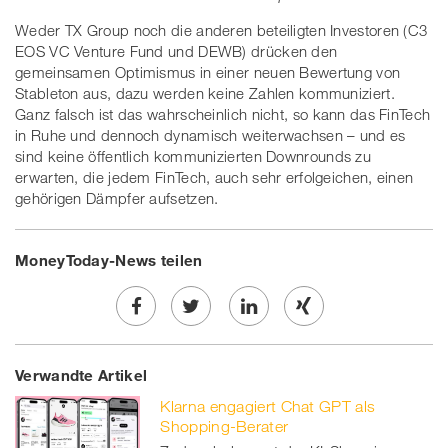
Weder TX Group noch die anderen beteiligten Investoren (C3
EOS VC Venture Fund und DEWB) drücken den
gemeinsamen Optimismus in einer neuen Bewertung von
Stableton aus, dazu werden keine Zahlen kommuniziert.
Ganz falsch ist das wahrscheinlich nicht, so kann das FinTech
in Ruhe und dennoch dynamisch weiterwachsen – und es
sind keine öffentlich kommunizierten Downrounds zu
erwarten, die jedem FinTech, auch sehr erfolgeichen, einen
gehörigen Dämpfer aufsetzen.
MoneyToday-News teilen
Share
Twe
Share
Share
Verwandte Artikel
on
et
on
on
Klarna engagiert Chat GPT als
Facebook
on
linkedin
Xing
Shopping-Berater