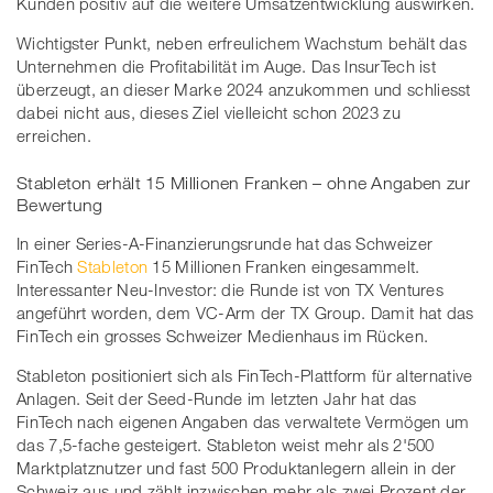
Kunden positiv auf die weitere Umsatzentwicklung auswirken.
Wichtigster Punkt, neben erfreulichem Wachstum behält das
Unternehmen die Profitabilität im Auge. Das InsurTech ist
überzeugt, an dieser Marke 2024 anzukommen und schliesst
dabei nicht aus, dieses Ziel vielleicht schon 2023 zu
erreichen.
Stableton erhält 15 Millionen Franken – ohne Angaben zur
Bewertung
In einer Series-A-Finanzierungsrunde hat das Schweizer
FinTech
Stableton
15 Millionen Franken eingesammelt.
Interessanter Neu-Investor: die Runde ist von TX Ventures
angeführt worden, dem VC-Arm der TX Group. Damit hat das
FinTech ein grosses Schweizer Medienhaus im Rücken.
Stableton positioniert sich als FinTech-Plattform für alternative
Anlagen. Seit der Seed-Runde im letzten Jahr hat das
FinTech nach eigenen Angaben das verwaltete Vermögen um
das 7,5-fache gesteigert. Stableton weist mehr als 2'500
Marktplatznutzer und fast 500 Produktanlegern allein in der
Schweiz aus und zählt inzwischen mehr als zwei Prozent der