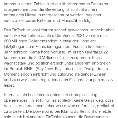
kommunizierten Zahlen sind die überbordenden Fantasien
rausgerechnet und die Bewertung ist schlicht auf ein
normaleres Niveau runtergeschraubt worden, das eher
nachvollziehbaren Kriterien und Massstäben folgt.
Das FinTech ist wohl extrem schnell gewachsen, schreibt aber
nach wie vor tiefrote Zahlen. Der Verlust 2021 von mehr als
680 Millionen Dollar entspricht in etwa der Höhe der
letztjährigen Juni-Finanzierungsrunde. Auch im laufenden
Jahr schreibt Klarna hohe Verluste, im ersten Quartal 2022
kommen um die 240 Millionen Dollar zusammen. Klarna
wächst stark und positioniert sich unter anderem erfolgreich
im Bereich BNPL (Buy Now, Pay Later) – ein Zweig, der im
Moment jedoch einbricht und aufgrund steigender Zinsen
und zu erwartenden regulatorischen Einschränkungen massiv
leidet.
Klarna ist ein hochinteressantes und strategisch klug
operierendes FinTech, nur: es schleckt keine Geiss weg, dass
das Unternehmen noch eher weit davon entfernt ist, profitabel
zu arbeiten. Die Downround bei Klarna dürfte nicht die letzte
sein, auch bei anderen FinTechs könnten die Bewertungen