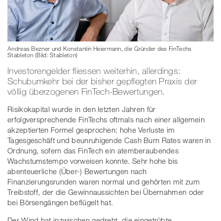
Andreas Bezner und Konstantin Heiermann, die Gründer des FinTechs
Stableton (Bild: Stableton)
Investorengelder fliessen weiterhin, allerdings:
Schubumkehr bei der bisher gepflegten Praxis der
völlig überzogenen FinTech-Bewertungen.
Risikokapital wurde in den letzten Jahren für
erfolgversprechende FinTechs oftmals nach einer allgemein
akzeptierten Formel gesprochen: hohe Verluste im
Tagesgeschäft und beunruhigende Cash Burn Rates waren in
Ordnung, sofern das FinTech ein atemberaubendes
Wachstumstempo vorweisen konnte. Sehr hohe bis
abenteuerliche (Über-) Bewertungen nach
Finanzierungsrunden waren normal und gehörten mit zum
Treibstoff, der die Gewinnaussichten bei Übernahmen oder
bei Börsengängen beflügelt hat.
Der Wind hat inzwischen gedreht, die eingetrübte