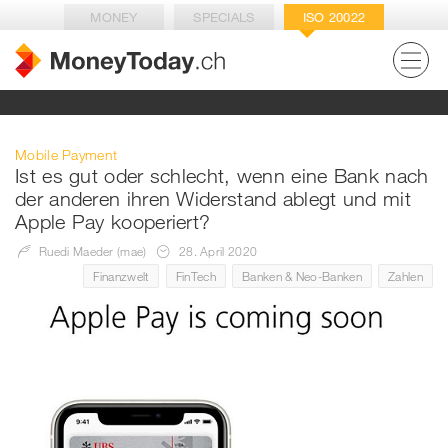
MONEY
SPECIALS
ISO 20022
Mobile Payment
Ist es gut oder schlecht, wenn eine Bank nach
der anderen ihren Widerstand ablegt und mit
Apple Pay kooperiert?
Ruedi Maeder (mae)
28. April 2020
Finanzwelt
FinTech
Banken & Neo-Banken
Zahlen