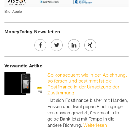
Bild: Apple
MoneyToday-News teilen
Share
Twe
Share
Share
Verwandte Artikel
on
et
on
on
So konsequent wie in der Ablehnung,
Facebook
on
linkedin
Xing
so forsch und bestimmt ist die
Postfinance in der Umsetzung der
twitt
Zustimmung
Hat sich Postfinance bisher mit Händen,
er
Füssen und Twint gegen Eindringlinge
von aussen gewehrt, überrascht die
gelbe Bank jetzt mit Tempo in die
andere Richtung.
Weiterlesen