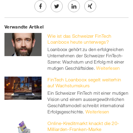
Share
Twe
Share
Share
Verwandte Artikel
on
et
on
on
Wie ist das Schweizer FinTech
Facebook
on
linkedin
Xing
Loanboox heute unterwegs?
Loanboox gehört zu den erfolgreichen
twitt
Unternehmen der Schweizer FinTech-
Szene: Wachstum und Erfolg mit einer
er
mutigen Geschäftsidee.
Weiterlesen
FinTech Loanboox segelt weiterhin
auf Wachstumskurs
Ein Schweizer FinTech mit einer mutigen
Vision und einem aussergewöhnlichen
Geschäftsmodell schreibt international
Erfolgsgeschichte.
Weiterlesen
Online-Kreditmarkt knackt die 20-
Milliarden-Franken-Marke