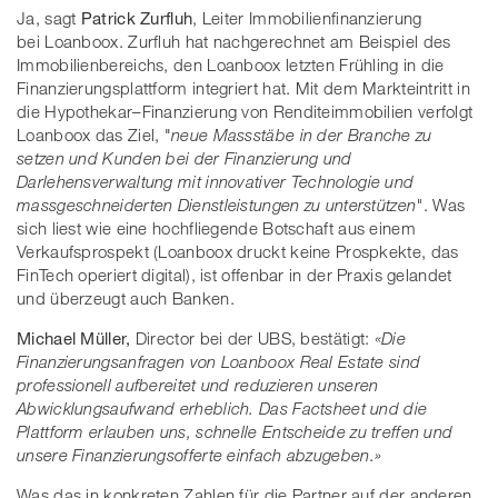
Ja, sagt
Patrick Zurfluh
, Leiter Immobilienfinanzierung
bei Loanboox. Zurfluh hat nachgerechnet am Beispiel des
Immobilienbereichs, den Loanboox letzten Frühling in die
Finanzierungsplattform integriert hat. Mit dem Markteintritt in
die Hypothekar–Finanzierung von Renditeimmobilien verfolgt
Loanboox das Ziel, "
neue Massstäbe in der Branche zu
setzen und Kunden bei der Finanzierung und
Darlehensverwaltung mit innovativer Technologie und
massgeschneiderten Dienstleistungen zu unterstützen"
. Was
sich liest wie eine hochfliegende Botschaft aus einem
Verkaufsprospekt (Loanboox druckt keine Prospkekte, das
FinTech operiert digital), ist offenbar in der Praxis gelandet
und überzeugt auch Banken.
Michael Müller,
Director bei der UBS, bestätigt:
«Die
Finanzierungsanfragen von Loanboox Real Estate sind
professionell aufbereitet und reduzieren unseren
Abwicklungsaufwand erheblich. Das Factsheet und die
Plattform erlauben uns, schnelle Entscheide zu treffen und
unsere Finanzierungsofferte einfach abzugeben.»
Was das in konkreten Zahlen für die Partner auf der anderen