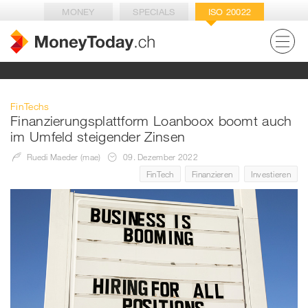
MONEY
SPECIALS
ISO 20022
FinTechs
Finanzierungsplattform Loanboox boomt auch
im Umfeld steigender Zinsen
Ruedi Maeder (mae)
09. Dezember 2022
FinTech
Finanzieren
Investieren