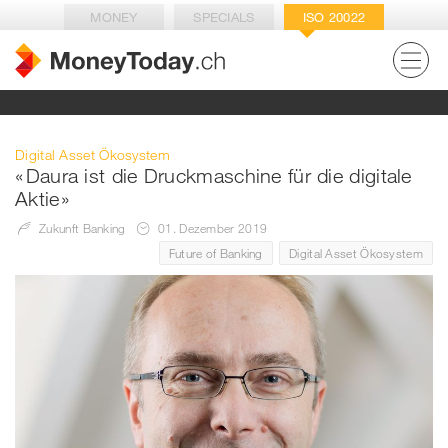
MONEY
SPECIALS
ISO 20022
Digital Asset Ökosystem
« Daura ist die Druckmaschine für die digitale
Aktie »
Zukunft Banking
01. Dezember 2019
Future of Banking
Digital Asset Ökosystem