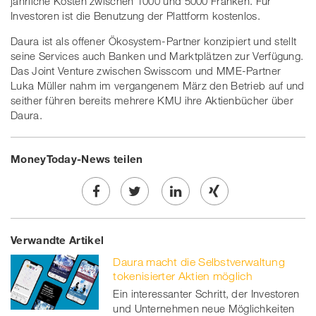
jährliche Kosten zwischen 1000 und 5000 Franken. Für
Investoren ist die Benutzung der Plattform kostenlos.
Daura ist als offener Ökosystem-Partner konzipiert und stellt
seine Services auch Banken und Marktplätzen zur Verfügung.
Das Joint Venture zwischen Swisscom und MME-Partner
Luka Müller nahm im vergangenem März den Betrieb auf und
seither führen bereits mehrere KMU ihre Aktienbücher über
Daura.
MoneyToday-News teilen
Share
Twe
Share
Share
Verwandte Artikel
on
et
on
on
Daura macht die Selbstverwaltung
Facebook
on
linkedin
Xing
tokenisierter Aktien möglich
Ein interessanter Schritt, der Investoren
twitt
und Unternehmen neue Möglichkeiten