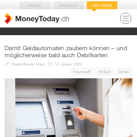
MONEY
SPECIALS
ISO 20022
Damit Geldautomaten zaubern können – und
möglicherweise bald auch Debitkarten
Ruedi Maeder (mae)
13. Januar 2020
Finanzwelt
FinTech
Zahlen