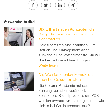
Share
Twe
Share
Share
Verwandte Artikel
on
et
on
on
SIX will mit neuen Konzepten die
Facebook
on
linkedin
Xing
Bargeldversorgung von morgen
sicherstellen
twitt
Geldautomaten sind praktisch – im
Betrieb und Management aber
er
aufwendig und kostenintensiv. SIX will
Banken auf neue Ideen bringen.
Weiterlesen
Die Welt funktioniert kontaktlos –
auch bei Geldautomaten
Die Corona-Pandemie hat das
Zahlungsverhalten verändert,
kontaktlose Bezahlprozesse am POS
werden erwartet und auch genutzt – wie
sieht's bei Geldautomaten aus?