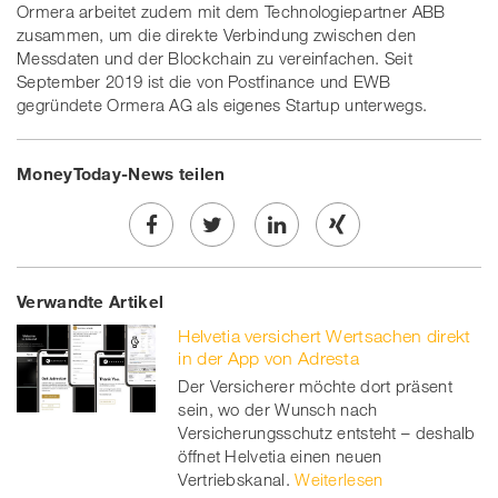
Ormera arbeitet zudem mit dem Technologiepartner ABB
zusammen, um die direkte Verbindung zwischen den
Messdaten und der Blockchain zu vereinfachen. Seit
September 2019 ist die von Postfinance und EWB
gegründete Ormera AG als eigenes Startup unterwegs.
MoneyToday-News teilen
Share
Twe
Share
Share
Verwandte Artikel
on
et
on
on
Helvetia versichert Wertsachen direkt
Facebook
on
linkedin
Xing
in der App von Adresta
Der Versicherer möchte dort präsent
twitt
sein, wo der Wunsch nach
Versicherungsschutz entsteht – deshalb
er
öffnet Helvetia einen neuen
Vertriebskanal.
Weiterlesen