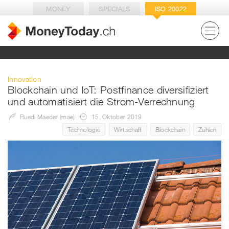
MONEY
SPECIALS
ISO 20022
Innovation
Blockchain und IoT: Postfinance diversifiziert
und automatisiert die Strom-Verrechnung
Ruedi Maeder (mae)
15. Oktober 2019
Technologie
Wirtschaft
Blockchain
Zahlen