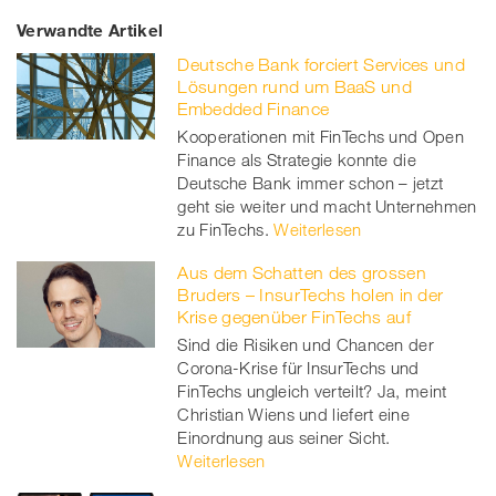
Verwandte Artikel
on
et
on
on
Deutsche Bank forciert Services und
Facebook
on
linkedin
Xing
Lösungen rund um BaaS und
Embedded Finance
twitt
Kooperationen mit FinTechs und Open
Finance als Strategie konnte die
er
Deutsche Bank immer schon – jetzt
geht sie weiter und macht Unternehmen
zu FinTechs.
Weiterlesen
Aus dem Schatten des grossen
Bruders – InsurTechs holen in der
Krise gegenüber FinTechs auf
Sind die Risiken und Chancen der
Corona-Krise für InsurTechs und
FinTechs ungleich verteilt? Ja, meint
Christian Wiens und liefert eine
Einordnung aus seiner Sicht.
Weiterlesen