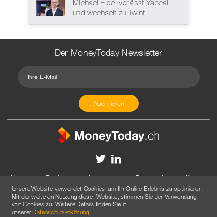
Michael Eidel verlässt Yapeal
und wechselt zu Twint
Der MoneyToday Newsletter
Kontakt
Redaktion
Impressum
Datenschutzerklärung
Unsere Website verwendet Cookies, um Ihr Online-Erlebnis zu optimieren.
Disclaimer
Werbung
Mit der weiteren Nutzung dieser Website, stimmen Sie der Verwendung
von Cookies zu. Weitere Details finden Sie in
© 2026 Created by
AGENTUR AM WASSER
unserer
Datenschutzerklärung
.