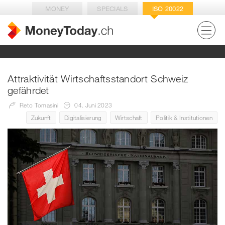
MONEY
SPECIALS
ISO 20022
Attraktivität Wirtschaftsstandort Schweiz
gefährdet
Reto Tomasini
04. Juni 2023
Zukunft
Digitalisierung
Wirtschaft
Politik & Institutionen