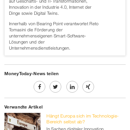
auf Geschäfts- und IT-Transformationen,
Innovation in der Industrie 4.0, Internet der
Dinge sowie Digital Twins.
Innerhalb von Bearing Point verantwortet Reto
Tomasini die Förderung der
unternehmenseigenen Smart-Software-
Lösungen und der
Unternehmensdienstleistungen.
MoneyToday-News teilen
Share
Twe
Share
Share
Verwandte Artikel
on
et
on
on
Hängt Europa sich im Technologie-
Facebook
on
linkedin
Xing
Bereich selbst ab?
In Sachen digitaler Innovation,