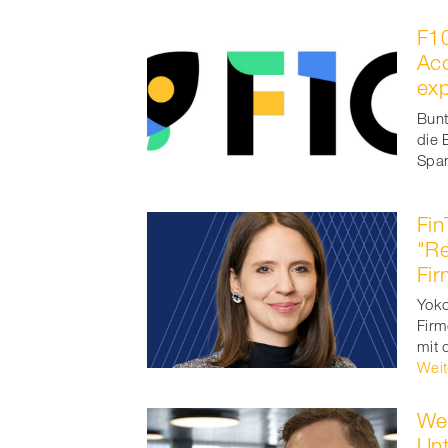
F10
Acc
exp
Bunt
die 
Span
Fin
"Re
Fi
Yoko
Firm
mit 
Weit
Wel
Unt