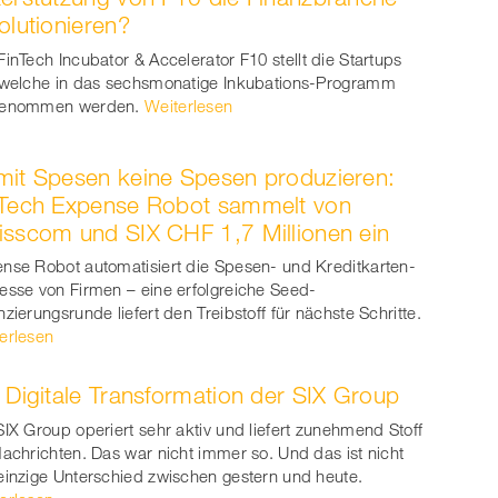
olutionieren?
FinTech Incubator & Accelerator F10 stellt die Startups
 welche in das sechsmonatige Inkubations-Programm
genommen werden.
Weiterlesen
it Spesen keine Spesen produzieren:
nTech Expense Robot sammelt von
sscom und SIX CHF 1,7 Millionen ein
nse Robot automatisiert die Spesen- und Kreditkarten-
esse von Firmen – eine erfolgreiche Seed-
nzierungsrunde liefert den Treibstoff für nächste Schritte.
erlesen
 Digitale Transformation der SIX Group
SIX Group operiert sehr aktiv und liefert zunehmend Stoff
Nachrichten. Das war nicht immer so. Und das ist nicht
einzige Unterschied zwischen gestern und heute.