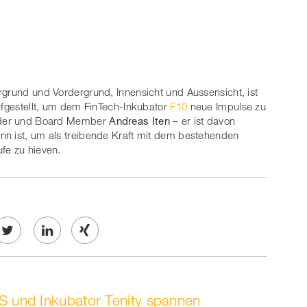
rgrund und Vordergrund, Innensicht und Aussensicht, ist
aufgestellt, um dem FinTech-Inkubator
F10
neue Impulse zu
ünder und Board Member
Andreas Iten
– er ist davon
nn ist, um als treibende Kraft mit dem bestehenden
fe zu hieven.
Twe
Share
Share
et
on
on
 und Inkubator Tenity spannen