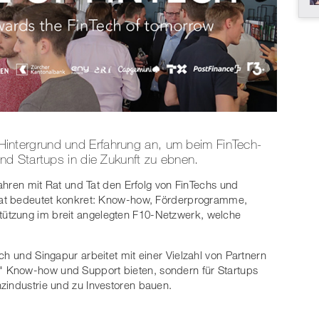
it Hintergrund und Erfahrung an, um beim FinTech-
d Startups in die Zukunft zu ebnen.
 Jahren mit Rat und Tat den Erfolg von FinTechs und
 Tat bedeutet konkret: Know-how, Förderprogramme,
ützung im breit angelegten F10-Netzwerk, welche
ch und Singapur arbeitet mit einer Vielzahl von Partnern
 Know-how und Support bieten, sondern für Startups
zindustrie und zu Investoren bauen.