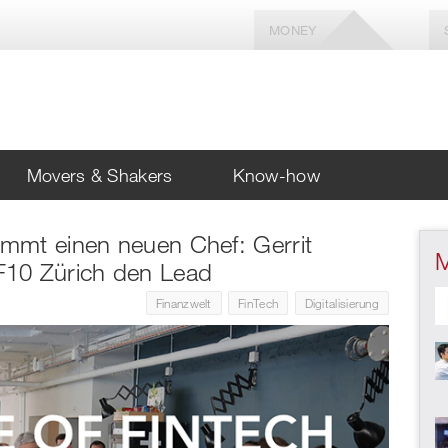
MONEY
Movers & Shakers
Know-how
mmt einen neuen Chef: Gerrit
F10 Zürich den Lead
Finanzwelt
FinTech
Digitalisierung