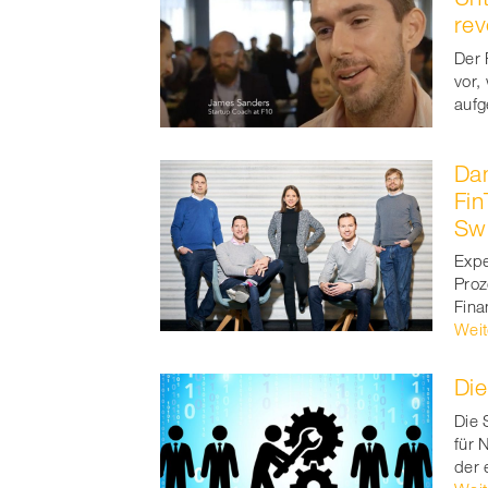
rev
Der 
vor,
auf
Dam
Fi
Swi
Expe
Proz
Fina
Weit
Die
Die 
für 
der 