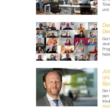
Türe
und 
Der
De
Gut 
desh
Prog
hab
Jos
und
Sp
Der 
den 
Inku
Weit