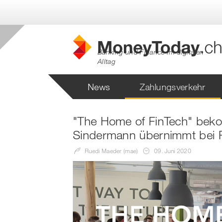
Banking und Finance im digitalen
Alltag
News
Zahlungsverkehr
"The Home of FinTech" beko
Sindermann übernimmt bei 
Ruedi Maeder (mae)
09. Juni 2020