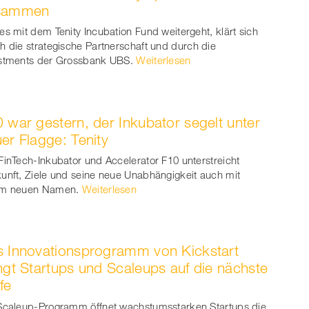
ook
on
linkedin
Xing
sammen
witt
es mit dem Tenity Incubation Fund weitergeht, klärt sich
h die strategische Partnerschaft und durch die
er
stments der Grossbank UBS.
Weiterlesen
 war gestern, der Inkubator segelt unter
er Flagge: Tenity
FinTech-Inkubator und Accelerator F10 unterstreicht
unft, Ziele und seine neue Unabhängigkeit auch mit
em neuen Namen.
Weiterlesen
 Innovationsprogramm von Kickstart
ngt Startups und Scaleups auf die nächste
fe
Scaleup-Programm öffnet wachstumsstarken Startups die