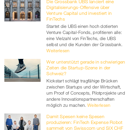
Die Grossbank UBS lanciert eine
Facebook
on
linkedin
Xing
Digitalisierungs-Offensive über
Venture Capital und investiert in
twitt
FinTechs
Startet die UBS einen hoch dotierten
er
Venture Capital-Fonds, profitieren alle:
eine Vielzahl von FinTechs, die UBS
selbst und die Kunden der Grossbank.
Weiterlesen
Wer unterstützt gerade in schwierigen
Zeiten die Startup-Szene in der
Schweiz?
Kickstart schlägt tragfähige Brücken
zwischen Startups und der Wirtschaft,
um Proof of Concepts, Pilotprojekte und
andere Innovationspartnerschaften
möglich zu machen.
Weiterlesen
Damit Spesen keine Spesen
produzieren: FinTech Expense Robot
sammelt von Swisscom und SIX CHF