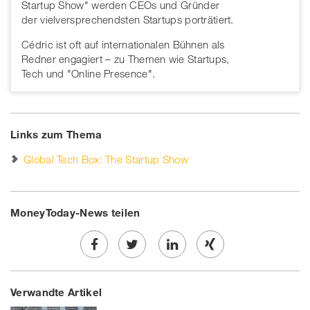
Startup Show" werden CEOs und Gründer
der vielversprechendsten Startups porträtiert.
Cédric ist oft auf internationalen Bühnen als
Redner engagiert – zu Themen wie Startups,
Tech und "Online Presence".
Links zum Thema
Global Tech Box: The Startup Show
MoneyToday-News teilen
Share
Twe
Share
Share
Verwandte Artikel
on
et
on
on