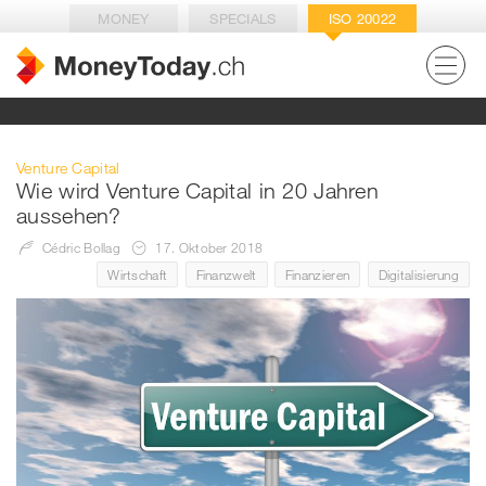
MONEY
SPECIALS
ISO 20022
Venture Capital
Wie wird Venture Capital in 20 Jahren
aussehen?
Cédric Bollag
17. Oktober 2018
Wirtschaft
Finanzwelt
Finanzieren
Digitalisierung