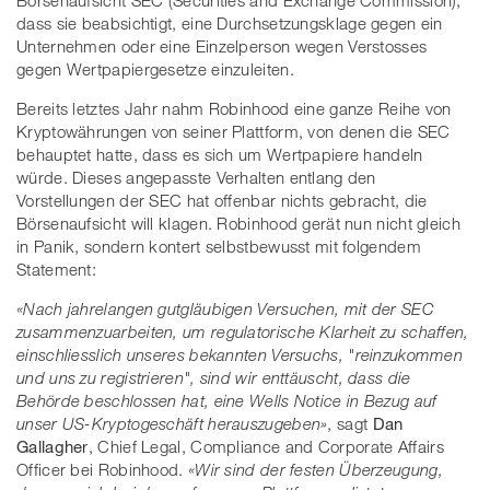
Börsenaufsicht SEC (Securities and Exchange Commission),
dass sie beabsichtigt, eine Durchsetzungsklage gegen ein
Unternehmen oder eine Einzelperson wegen Verstosses
gegen Wertpapiergesetze einzuleiten.
Bereits letztes Jahr nahm Robinhood eine ganze Reihe von
Kryptowährungen von seiner Plattform, von denen die SEC
behauptet hatte, dass es sich um Wertpapiere handeln
würde. Dieses angepasste Verhalten entlang den
Vorstellungen der SEC hat offenbar nichts gebracht, die
Börsenaufsicht will klagen. Robinhood gerät nun nicht gleich
in Panik, sondern kontert selbstbewusst mit folgendem
Statement:
«Nach jahrelangen gutgläubigen Versuchen, mit der SEC
zusammenzuarbeiten, um regulatorische Klarheit zu schaffen,
einschliesslich unseres bekannten Versuchs, "reinzukommen
und uns zu registrieren", sind wir enttäuscht, dass die
Behörde beschlossen hat, eine Wells Notice in Bezug auf
unser US-Kryptogeschäft herauszugeben»
, sagt
Dan
Gallagher
, Chief Legal, Compliance and Corporate Affairs
Officer bei Robinhood.
«Wir sind der festen Überzeugung,