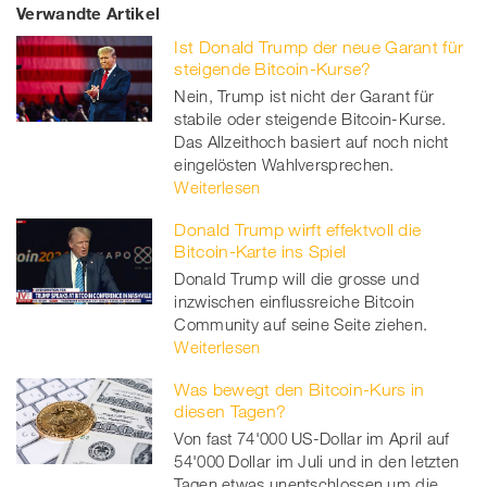
Verwandte Artikel
on
et
on
on
Ist Donald Trump der neue Garant für
Facebook
on
linkedin
Xing
steigende Bitcoin-Kurse?
Nein, Trump ist nicht der Garant für
twitt
stabile oder steigende Bitcoin-Kurse.
Das Allzeithoch basiert auf noch nicht
er
eingelösten Wahlversprechen.
Weiterlesen
Donald Trump wirft effektvoll die
Bitcoin-Karte ins Spiel
Donald Trump will die grosse und
inzwischen einflussreiche Bitcoin
Community auf seine Seite ziehen.
Weiterlesen
Was bewegt den Bitcoin-Kurs in
diesen Tagen?
Von fast 74'000 US-Dollar im April auf
54'000 Dollar im Juli und in den letzten
Tagen etwas unentschlossen um die