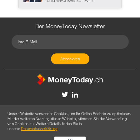
Der MoneyToday Newsletter
Kontakt
Redaktion
Impressum
Datenschutzerklärung
Unsere Website verwendet Cookies, um Ihr Online-Erlebnis zu optimieren.
Disclaimer
Werbung
Mit der weiteren Nutzung dieser Website, stimmen Sie der Verwendung
von Cookies zu. Weitere Details finden Sie in
© 2026 Created by
AGENTUR AM WASSER
unserer
Datenschutzerklärung
.