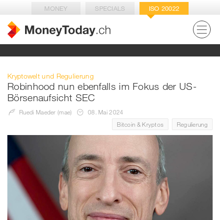
MONEY
SPECIALS
ISO 20022
Kryptowelt und Regulierung
Robinhood nun ebenfalls im Fokus der US-
Börsenaufsicht SEC
Ruedi Maeder (mae)
08. Mai 2024
Bitcoin & Kryptos
Regulierung