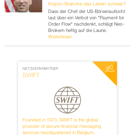
Krypto-Branche das Leben schwer?
Dass der Chef der US-Börsenaufsicht
laut über ein Verbot von "Payment for
Order Flow" nachdenkt, schlägt Neo-
Brokern heftig auf die Laune.
Weiterlesen
NETZWERKPARTNER
MEDIENPAR
SWIFT
World W
rwahren
Founded in 1973, SWIFT is the global
Die interna
KB.
provider of secure financial messaging
nächster D
services headquartered in Belgium.