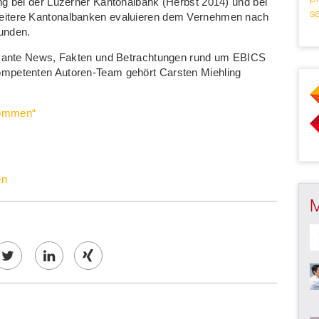
ng bei der
Luzerner Kantonalbank
(Herbst 2014) und bei
s
eitere Kantonalbanken evaluieren dem Vernehmen nach
Kunden.
evante News, Fakten und Betrachtungen rund um EBICS
ompetenten Autoren-Team gehört Carsten Miehling
kommen“
en
Twe
Share
Share
et
on
on