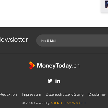
ook
on
linkedin
Xing
witt
er
ewsletter
Redaktion
Impressum
Datenschutzerklärung
Disclaimer
© 2026 Created by
AGENTUR AM WASSER