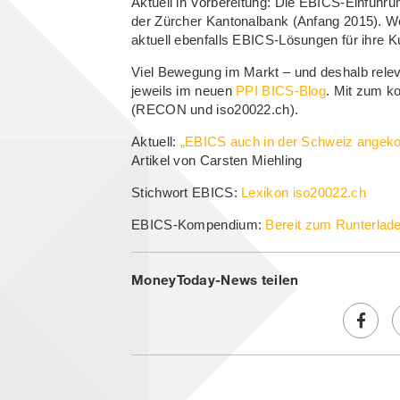
Aktuell in Vorbereitung: Die EBICS-Einführu
der
Zürcher Kantonalbank
(Anfang 2015). W
aktuell ebenfalls EBICS-Lösungen für ihre 
Viel Bewegung im Markt – und deshalb rel
jeweils im neuen
PPI BICS-Blog
. Mit zum k
(RECON und iso20022.ch).
Aktuell:
„EBICS auch in der Schweiz ange
Artikel von Carsten Miehling
Stichwort EBICS:
Lexikon iso20022.ch
EBICS-Kompendium:
Bereit zum Runterlad
MoneyToday-News teilen
Share
on