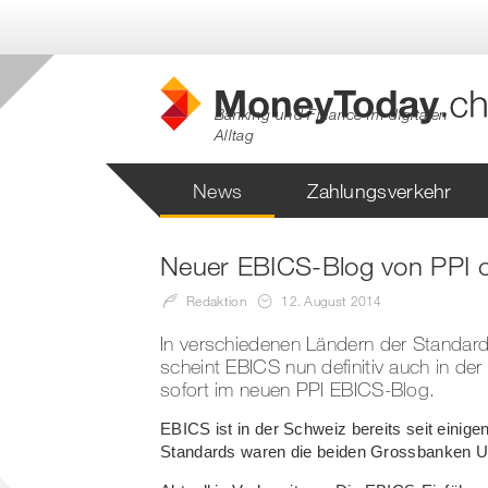
Banking und Finance im digitalen
Alltag
News
Zahlungsverkehr
Harmoniserung
Finanzinstitute
FAQ
EBICS
Softwar
Neuer EBICS-Blog von PPI o
NETZWERKPARTNER
Zahlungsverkehr
Swiss FinTech
Unternehmen &
SEPA
Privat
Redaktion
12. August 2014
ISO 20022
Institutionen
In verschiedenen Ländern der Standar
Readin
scheint EBICS nun definitiv auch in d
sofort im neuen PPI EBICS-Blog.
EBICS ist in der Schweiz bereits seit einige
Standards waren die beiden Grossbanken U
Engagiert für die Intere
und Startups in der Sch