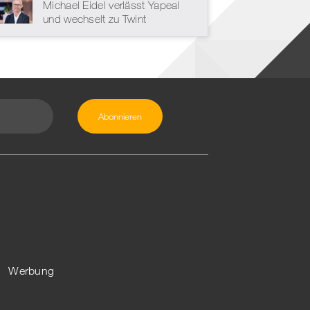
Michael Eidel verlässt Yapeal
und wechselt zu Twint
Werbung