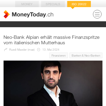
MONEY
SPECIALS
ISO 20022
Neo-Bank Alpian erhält massive Finanzspritze
vom italienischen Mutterhaus
Ruedi Maeder (mae)
13. Mai 2024
Finanzieren
Banken & Neo-Banken