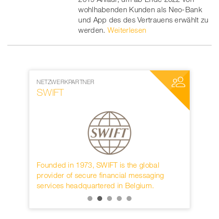
wohlhabenden Kunden als Neo-Bank
und App des des Vertrauens erwählt zu
werden.
Weiterlesen
NETZWERKPARTNER
MEDIENPAR
SWIFT
World W
rwahren
Founded in 1973, SWIFT is the global
Die interna
KB.
provider of secure financial messaging
nächster D
services headquartered in Belgium.