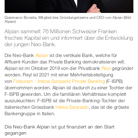
Gianmarco Bonaita, Mitglied des Gründungsteams und CEO von Alpian (Bild:
Alpian)
Alpian sammelt 76 Millionen Schweizer Franken
frisches Kapital ein und informiert über die Entwicklung
der jungen Neo-Bank.
Die Neo-Bank
Alpian
ist die vertikale Bank, welche für
Affluent-Kunden das Private Banking demokratisieren will.
Alpian ist im Oktober 2019 von der Privatbank
Reyl
gegründet
worden. Reyl ist 2021 mit einer Mehrheitsbeteiligung
von
Fideuram - Intesa Sanpaolo Private Banking
(F-ISPB)
übernommen worden. Alpian ist dadurch zu einer Tochter der
F-ISPB geworden. Um die familiären Verhältnisse komplett
auszuleuchten: F-ISPB ist die Private-Banking-Tochter der
italienischen Grossbank
Intesa Sanpaolo
, das ist die grösste
Bankengruppe in Italien.
Die Neo-Bank Alpian ist gut finanziert an den Start
gegangen