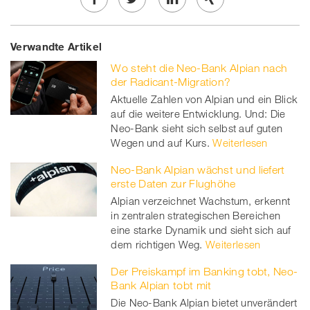
Share
Twe
Share
Share
Verwandte Artikel
on
et
on
on
Wo steht die Neo-Bank Alpian nach
Facebook
on
linkedin
Xing
der Radicant-Migration?
Aktuelle Zahlen von Alpian und ein Blick
twitt
auf die weitere Entwicklung. Und: Die
Neo-Bank sieht sich selbst auf guten
er
Wegen und auf Kurs.
Weiterlesen
Neo-Bank Alpian wächst und liefert
erste Daten zur Flughöhe
Alpian verzeichnet Wachstum, erkennt
in zentralen strategischen Bereichen
eine starke Dynamik und sieht sich auf
dem richtigen Weg.
Weiterlesen
Der Preiskampf im Banking tobt, Neo-
Bank Alpian tobt mit
Die Neo-Bank Alpian bietet unverändert