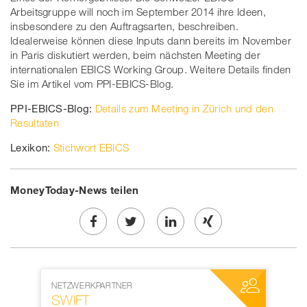
Arbeitsgruppe will noch im September 2014 ihre Ideen,
insbesondere zu den Auftragsarten, beschreiben.
Idealerweise können diese Inputs dann bereits im November
in Paris diskutiert werden, beim nächsten Meeting der
internationalen EBICS Working Group. Weitere Details finden
Sie im Artikel vom PPI-EBICS-Blog.
PPI-EBICS-Blog:
Details zum Meeting in Zürich und den
Resultaten
Lexikon:
Stichwort EBICS
MoneyToday-News teilen
Share
Twe
Share
Share
on
et
on
on
NETZWERKPARTNER
MEDIENPAR
Facebook
on
linkedin
Xing
SWIFT
World W