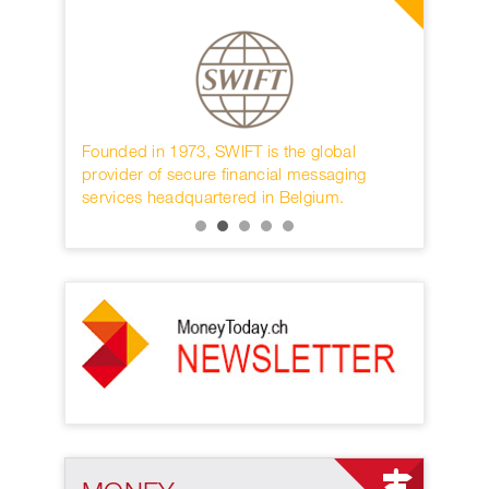
twitt
er
rwahren
Founded in 1973, SWIFT is the global
Die interna
KB.
provider of secure financial messaging
nächster D
services headquartered in Belgium.