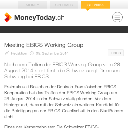
MONEY
SPECIALS
ISO 20022
Meeting EBICS Working Group
EBICS
Redaktion
09. September 2014
Nach dem Treffen der EBICS Working Group vom 28.
August 2014 steht fest: die Schweiz sorgt für neuen
Schwung bei EBICS.
Erstmals seit Bestehen der Deutsch-Französischen EBICS-
Kooperation hat das Treffen der EBICS Working Group am
28. August 2014 in der Schweiz stattgefunden. Vor dem
Hintergrund, dass mit der Schweiz ein weiterer Kandidat für
die Beteiligung an der EBICS-Gesellschaft in den Startlöchern
steht.
Eines der Kernergebnisse: Die Schweizer EBICS-