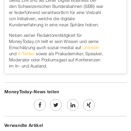
den Schweizerischen Bundesbahnen (SBB) war
er federführend verantwortlich für eine Vielzahl
von Initiativen, welche die digitale
Kundenerfahrung in eine neue Sphäre hoben.
Neben seiner Redaktorentätigkeit für
MoneyToday.ch teilt er sein Wissen und seine
Einschätzung auch sozial-medial auf
LinkedIn
und
X/Twitter
sowie als Prakademiker, Speaker,
Moderator oder Podiumsgast auf Konferenzen
im In- und Ausland.
MoneyToday-News teilen
Share
Twe
Share
Share
Verwandte Artikel
on
et
on
on