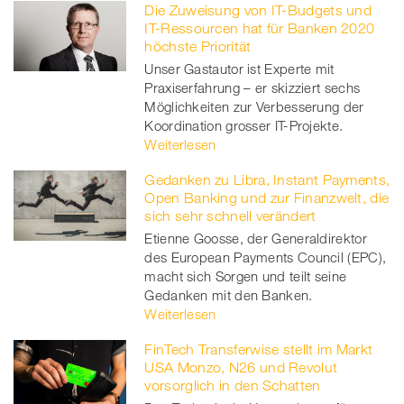
Die Zuweisung von IT-Budgets und
Facebook
on
linkedin
Xing
IT-Ressourcen hat für Banken 2020
höchste Priorität
twitt
Unser Gastautor ist Experte mit
Praxiserfahrung – er skizziert sechs
er
Möglichkeiten zur Verbesserung der
Koordination grosser IT-Projekte.
Weiterlesen
Gedanken zu Libra, Instant Payments,
Open Banking und zur Finanzwelt, die
sich sehr schnell verändert
Etienne Goosse, der Generaldirektor
des European Payments Council (EPC),
macht sich Sorgen und teilt seine
Gedanken mit den Banken.
Weiterlesen
FinTech Transferwise stellt im Markt
USA Monzo, N26 und Revolut
vorsorglich in den Schatten