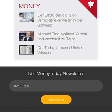
MONEY
Der Erfolg der digitalen
Vermögensverwalter in der
Schweiz
Michael Eidel verlässt Yapeal
und wechselt zu Twint
Der Tod des menschlichen
Wissens
Der MoneyToday Newsletter