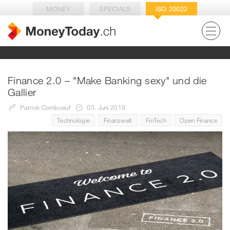
MONEY
SPECIALS
ISO 20022
Finance 2.0 – "Make Banking sexy" und die
Gallier
Patrick Comboeuf
03. Juni 2019
Technologie
Finanzwelt
FinTech
Open Finance