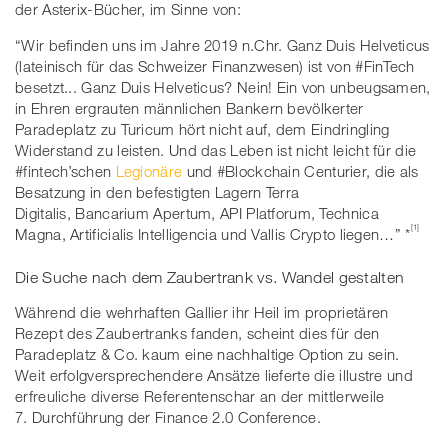
der Asterix-Bücher, im Sinne von:
“Wir befinden uns im Jahre 2019 n.Chr. Ganz Duis Helveticus
(lateinisch für das Schweizer Finanzwesen) ist von #FinTech
besetzt... Ganz Duis Helveticus? Nein! Ein von unbeugsamen,
in Ehren ergrauten männlichen Bankern bevölkerter
Paradeplatz zu Turicum hört nicht auf, dem Eindringling
Widerstand zu leisten. Und das Leben ist nicht leicht für die
#fintech’schen
Legionäre
und #Blockchain Centurier, die als
Besatzung in den befestigten Lagern Terra
Digitalis, Bancarium Apertum, API Platforum, Technica
[1]
Magna, Artificialis Intelligencia und Vallis Crypto liegen…” *
Die Suche nach dem Zaubertrank vs. Wandel gestalten
Während die wehrhaften Gallier ihr Heil im proprietären
Rezept des Zaubertranks fanden, scheint dies für den
Paradeplatz & Co. kaum eine nachhaltige Option zu sein.
Weit erfolgversprechendere Ansätze lieferte die illustre und
erfreuliche diverse Referentenschar an der mittlerweile
7. Durchführung der Finance 2.0 Conference.