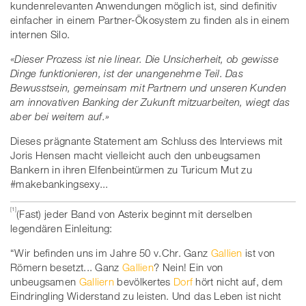
kundenrelevanten Anwendungen möglich ist, sind definitiv
einfacher in einem Partner-Ökosystem zu finden als in einem
internen Silo.
«Dieser Prozess ist nie linear. Die Unsicherheit, ob gewisse
Dinge funktionieren, ist der unangenehme Teil. Das
Bewusstsein, gemeinsam mit Partnern und unseren Kunden
am innovativen Banking der Zukunft mitzuarbeiten, wiegt das
aber bei weitem auf.»
Dieses prägnante Statement am Schluss des Interviews mit
Joris Hensen macht vielleicht auch den unbeugsamen
Bankern in ihren Elfenbeintürmen zu Turicum Mut zu
#makebankingsexy...
[1]
(Fast) jeder Band von Asterix beginnt mit derselben
legendären Einleitung:
“Wir befinden uns im Jahre 50 v.Chr. Ganz
Gallien
ist von
Römern besetzt... Ganz
Gallien
? Nein! Ein von
unbeugsamen
Galliern
bevölkertes
Dorf
hört nicht auf, dem
Eindringling Widerstand zu leisten. Und das Leben ist nicht