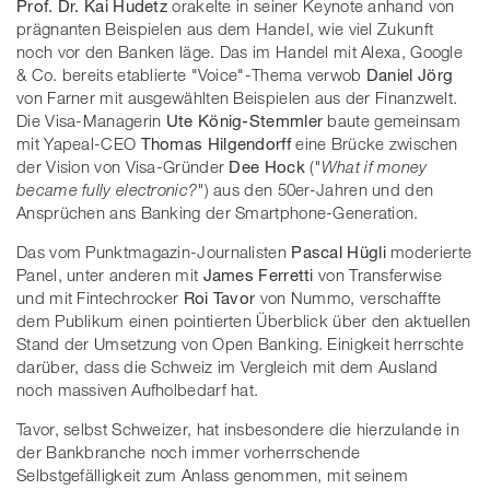
Prof. Dr. Kai Hudetz
orakelte in seiner Keynote anhand von
prägnanten Beispielen aus dem Handel, wie viel Zukunft
noch vor den Banken läge. Das im Handel mit Alexa, Google
& Co. bereits etablierte "Voice"-Thema verwob
Daniel Jörg
von Farner mit ausgewählten Beispielen aus der Finanzwelt.
Die Visa-Managerin
Ute König-Stemmler
baute gemeinsam
mit Yapeal-CEO
Thomas Hilgendorff
eine Brücke zwischen
der Vision von Visa-Gründer
Dee Hock
(
"What if money
became fully electronic?"
) aus den 50er-Jahren und den
Ansprüchen ans Banking der Smartphone-Generation.
Das vom Punktmagazin-Journalisten
Pascal Hügli
moderierte
Panel, unter anderen mit
James Ferretti
von Transferwise
und mit Fintechrocker
Roi Tavor
von Nummo, verschaffte
dem Publikum einen pointierten Überblick über den aktuellen
Stand der Umsetzung von Open Banking. Einigkeit herrschte
darüber, dass die Schweiz im Vergleich mit dem Ausland
noch massiven Aufholbedarf hat.
Tavor, selbst Schweizer, hat insbesondere die hierzulande in
der Bankbranche noch immer vorherrschende
Selbstgefälligkeit zum Anlass genommen, mit seinem