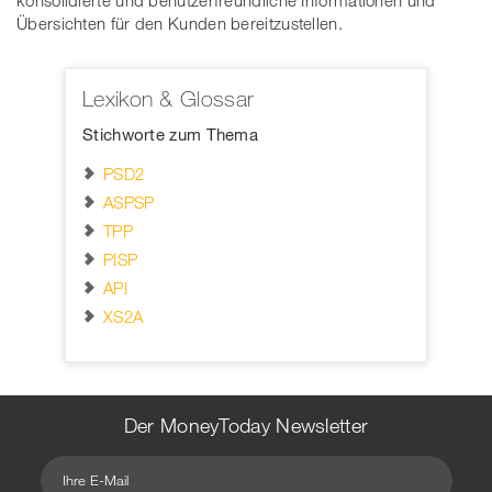
konsolidierte und benutzerfreundliche Informationen und
Übersichten für den Kunden bereitzustellen.
Lexikon & Glossar
Stichworte zum Thema
PSD2
ASPSP
TPP
PISP
API
XS2A
Der MoneyToday Newsletter