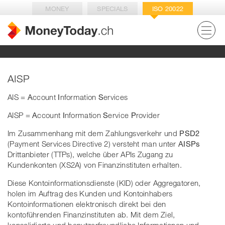
MONEY
SPECIALS
ISO 20022
AISP
AIS =
A
ccount
I
nformation
S
ervices
AISP =
A
ccount
I
nformation
S
ervice
P
rovider
Im Zusammenhang mit dem Zahlungsverkehr und
PSD2
(Payment Services Directive 2) versteht man unter
AISPs
Drittanbieter (TTPs), welche über APIs Zugang zu
Kundenkonten (XS2A) von Finanzinstituten erhalten.
Diese Kontoinformationsdienste (KID) oder Aggregatoren,
holen im Auftrag des Kunden und Kontoinhabers
Kontoinformationen elektronisch direkt bei den
kontoführenden Finanzinstituten ab. Mit dem Ziel,