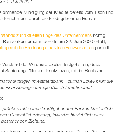
m 1. Juli 2020."
e drohende Kündigung der Kredite bereits vom Tisch und
es Unternehmens durch die kreditgebenden Banken
rstands zur aktuellen Lage des Unternehmens
richtig
s Bankenkonsortiums bereits am 22. Juni 2020 erfüllt,
trag auf die Eröffnung eines Insolvenzverfahren
gestellt
 Vorstand der Wirecard explizit festgehalten, dass
 auf Sanierungsfälle und Insolvenzen, mit im Boot sind:
ational tätigen Investmentbank Houlihan Lokey prüft die
tige Finanzierungsstrategie des Unternehmens."
ge:
Gesprächen mit seinen kreditgebenden Banken hinsichtlich
eren Geschäftsbeziehung, inklusive hinsichtlich einer
r bestehenden Ziehung."
 Banken kaum zu deuten, dass zwischen 22. und 25. Juni