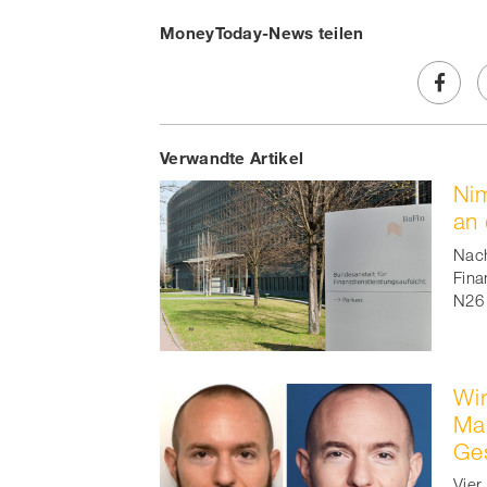
MoneyToday-News teilen
Share
Verwandte Artikel
on
Nim
Faceb
an 
t
Nach
Fina
N26 
Wir
Mar
Ges
Vier