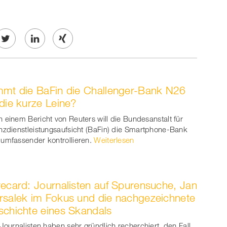
Twe
Share
Share
et
on
on
mt die BaFin die Challenger-Bank N26
ook
on
linkedin
Xing
die kurze Leine?
witt
 einem Bericht von Reuters will die Bundesanstalt für
nzdienstleistungsaufsicht (BaFin) die Smartphone-Bank
er
umfassender kontrollieren.
Weiterlesen
ecard: Journalisten auf Spurensuche, Jan
salek im Fokus und die nachgezeichnete
chichte eines Skandals
 Journalisten haben sehr gründlich recherchiert, den Fall