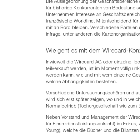
Die Auslegeordnung der Geschäftsbereiche d
für bisherige Konkurrenten von Bedeutung s
Unternehmen Interesse an Geschäftsbereich
französische Worldline. Mitentscheidend für
mit an Bord bleiben. Verschiedene Parteien 
infrage, unter anderen die Kartenorganisati
Wie geht es mit dem Wirecard-Kon
Inwieweit die Wirecard AG oder einzelne Toc
teilverkauft werden, ist im Moment völlig un
werden kann, wie und mit wem einzelne Gese
welche Abhängigkeiten bestehen.
Verschiedene Untersuchungsbehören und auc
wird sich erst später zeigen, wo und in wel
Normalbetrieb (Tochergesellschaft wie zum 
Neben Vorstand und Management der Wireca
für Finanzdienstleistungsaufsicht) im Fokus,
Young), welche die Bücher und die Bilanzen