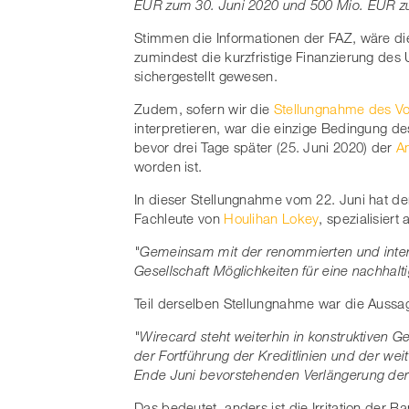
EUR zum 30. Juni 2020 und 500 Mio. EUR zu
Stimmen die Informationen der FAZ, wäre di
zumindest die kurzfristige Finanzierung d
sichergestellt gewesen.
Zudem, sofern wir die
Stellungnahme des Vo
interpretieren, war die einzige Bedingung de
bevor drei Tage später (25. Juni 2020) der
An
worden ist.
In dieser Stellungnahme vom 22. Juni hat der
Fachleute von
Houlihan Lokey
, spezialisiert
"Gemeinsam mit der renommierten und intern
Gesellschaft Möglichkeiten für eine nachhal
Teil derselben Stellungnahme war die Aussa
"Wirecard steht weiterhin in konstruktiven 
der Fortführung der Kreditlinien und der weit
Ende Juni bevorstehenden Verlängerung de
Das bedeutet, anders ist die Irritation der