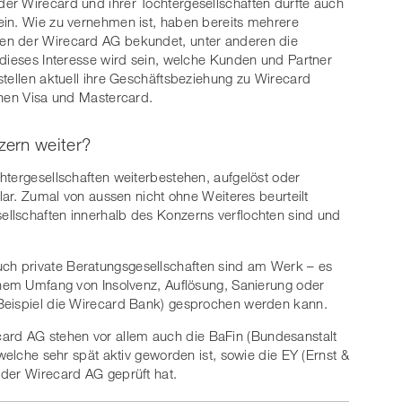
er Wirecard und ihrer Tochtergesellschaften dürfte auch
ein. Wie zu vernehmen ist, haben bereits mehrere
en der Wirecard AG bekundet, unter anderen die
 dieses Interesse wird sein, welche Kunden und Partner
stellen aktuell ihre Geschäftsbeziehung zu Wirecard
onen Visa und Mastercard.
zern weiter?
htergesellschaften weiterbestehen, aufgelöst oder
klar. Zumal von aussen nicht ohne Weiteres beurteilt
llschaften innerhalb des Konzerns verflochten sind und
h private Beratungsgesellschaften sind am Werk – es
chem Umfang von Insolvenz, Auflösung, Sanierung oder
Beispiel die Wirecard Bank) gesprochen werden kann.
rd AG stehen vor allem auch die BaFin (Bundesanstalt
 welche sehr spät aktiv geworden ist, sowie die EY (Ernst &
 der Wirecard AG geprüft hat.