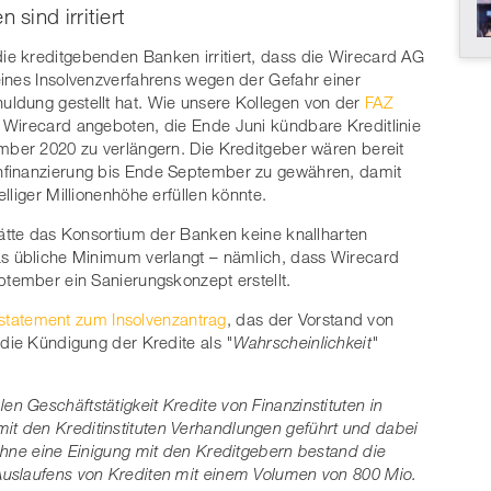
sind irritiert
e kreditgebenden Banken irritiert, dass die Wirecard AG
ines Insolvenzverfahrens wegen der Gefahr einer
ldung gestellt hat. Wie unsere Kollegen von der
FAZ
 Wirecard angeboten, die Ende Juni kündbare Kreditlinie
mber 2020 zu verlängern. Die Kreditgeber wären bereit
nfinanzierung bis Ende September zu gewähren, damit
lliger Millionenhöhe erfüllen könnte.
hätte das Konsortium der Banken keine knallharten
as übliche Minimum verlangt – nämlich, dass Wirecard
ptember ein Sanierungskonzept erstellt.
tatement zum Insolvenzantrag
, das der Vorstand von
 die Kündigung der Kredite als
"Wahrscheinlichkeit"
 Geschäftstätigkeit Kredite von Finanzinstituten in
t den Kreditinstituten Verhandlungen geführt und dabei
Ohne eine Einigung mit den Kreditgebern bestand die
Auslaufens von Krediten mit einem Volumen von 800 Mio.