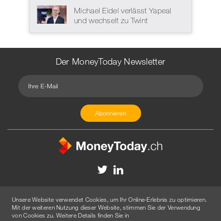
Michael Eidel verlässt Yapeal
und wechselt zu Twint
Der MoneyToday Newsletter
Kontakt
Redaktion
Impressum
Datenschutzerklärung
Unsere Website verwendet Cookies, um Ihr Online-Erlebnis zu optimieren.
Disclaimer
Werbung
Mit der weiteren Nutzung dieser Website, stimmen Sie der Verwendung
von Cookies zu. Weitere Details finden Sie in
© 2026 Created by
AGENTUR AM WASSER