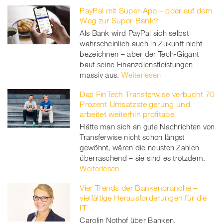
PayPal mit Super-App – oder auf dem
Facebook
on
linkedin
Xing
Weg zur Super-Bank?
Als Bank wird PayPal sich selbst
twitt
wahrscheinlich auch in Zukunft nicht
bezeichnen – aber der Tech-Gigant
er
baut seine Finanzdienstleistungen
massiv aus.
Weiterlesen
Das FinTech Transferwise verbucht 70
Prozent Umsatzsteigerung und
arbeitet weiterhin profitabel
Hätte man sich an gute Nachrichten von
Transferwise nicht schon längst
gewöhnt, wären die neusten Zahlen
überraschend – sie sind es trotzdem.
Weiterlesen
Vier Trends der Bankenbranche –
vielfältige Herausforderungen für die
IT
Carolin Nothof über Banken,