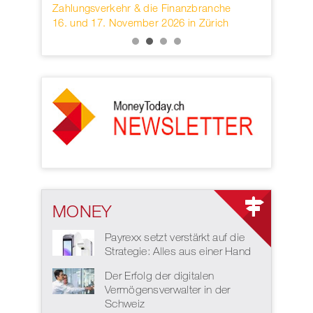
KB.
Zahlungsverkehr & die Finanzbranche
provider o
16. und 17. November 2026 in Zürich
services h
MONEY
Payrexx setzt verstärkt auf die
Strategie: Alles aus einer Hand
Der Erfolg der digitalen
Vermögensverwalter in der
Schweiz