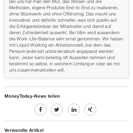
Bei uns hat man den Mut, das Wissen und die
Methoden, eigene Produkte End-to-End zu realisieren,
ohne Stückwerk und ohne Offshoring. Das macht uns
innovativer und definitiv schneller, was sich positiv auf
die Erfolgserlebnisse der Mitarbeiter und damit auf
deren Zufriedenheit auswirkt. Bei ti&m wird ausserdem
die Work-Life-Balance sehr ernst genommen. Wir haben
mit Liquid Working ein Arbeitsmodell, bei dem das
Pensum jederzeit unbürokratisch angepasst werden
kann. Jeder kann beliebig oft Auszeiten nehmen und
bestimmt so selbst, in welchem Umfang er oder sie mit
uns zusammenarbeiten will.
MoneyToday-News teilen
Share
Twe
Share
Share
Verwandte Artikel
on
et
on
on