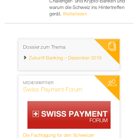
Challenger- und Krypto-Banken und
warum die Schweiz ins Hintertreffen
gerät.
Weiterlesen
Dossier zum Thema
Zukunft Banking – Dezember 2019
MEDIENPARTNER
NETZWERKP
Swiss Payment Forum
SWIFT
rwahren
Die Fachtagung für den Schweizer
Founded in