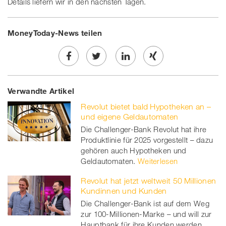
Details liefern wir in den nächsten Tagen.
MoneyToday-News teilen
Share
Twe
Share
Share
Verwandte Artikel
on
et
on
on
Revolut bietet bald Hypotheken an –
Facebook
on
linkedin
Xing
und eigene Geldautomaten
Die Challenger-Bank Revolut hat ihre
twitt
Produktlinie für 2025 vorgestellt – dazu
gehören auch Hypotheken und
er
Geldautomaten.
Weiterlesen
Revolut hat jetzt weltweit 50 Millionen
Kundinnen und Kunden
Die Challenger-Bank ist auf dem Weg
zur 100-Millionen-Marke – und will zur
Hauptbank für ihre Kunden werden.