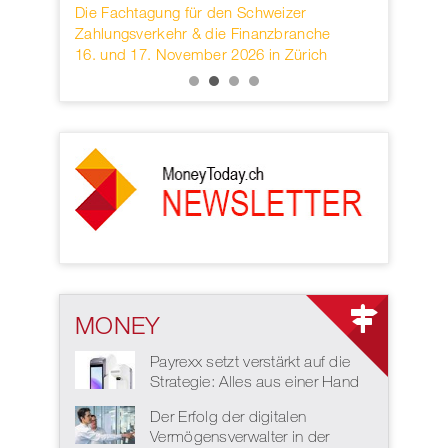
rwahren
Die Fachtagung für den Schweizer
Founded in
KB.
Zahlungsverkehr & die Finanzbranche
provider o
16. und 17. November 2026 in Zürich
services h
MONEY
Payrexx setzt verstärkt auf die
Strategie: Alles aus einer Hand
Der Erfolg der digitalen
Vermögensverwalter in der