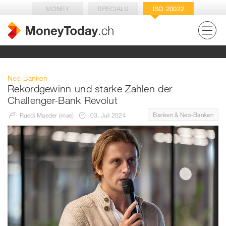
MONEY
SPECIALS
ISO 20022
Neo-Banken
Rekordgewinn und starke Zahlen der
Challenger-Bank Revolut
Banken & Neo-Banken
Ruedi Maeder (mae)
03. Juli 2024