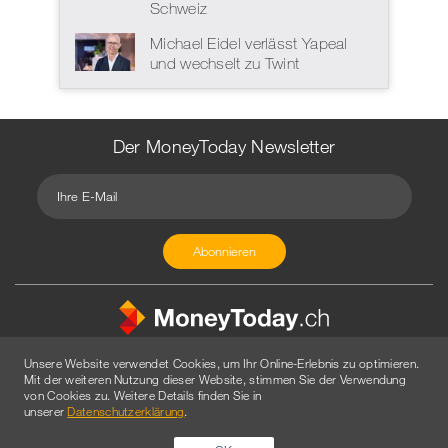
Schweiz
Michael Eidel verlässt Yapeal
und wechselt zu Twint
Der MoneyToday Newsletter
Unsere Website verwendet Cookies, um Ihr Online-Erlebnis zu optimieren.
Mit der weiteren Nutzung dieser Website, stimmen Sie der Verwendung
von Cookies zu. Weitere Details finden Sie in
Kontakt
Redaktion
Impressum
Datenschutzerklärung
unserer
Datenschutzerklärung
.
Disclaimer
Werbung