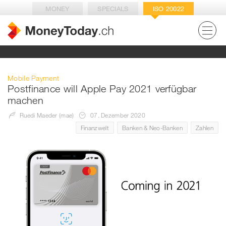
MONEY
SPECIALS
ISO 20022
Mobile Payment
Postfinance will Apple Pay 2021 verfügbar
machen
Ruedi Maeder (mae)
07. Dezember 2020
Finanzwelt
Banken & Neo-Banken
Zahlen