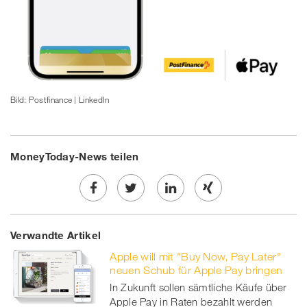
Bild: Postfinance | LinkedIn
MoneyToday-News teilen
Share
Twe
Share
Share
Verwandte Artikel
on
et
on
on
Apple will mit "Buy Now, Pay Later"
Facebook
on
linkedin
Xing
neuen Schub für Apple Pay bringen
In Zukunft sollen sämtliche Käufe über
twitt
Apple Pay in Raten bezahlt werden