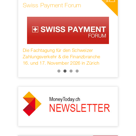
Swiss Payment Forum
SWIFT
rwahren
Die Fachtagung für den Schweizer
Founded in
KB.
Zahlungsverkehr & die Finanzbranche
provider o
16. und 17. November 2026 in Zürich
services h