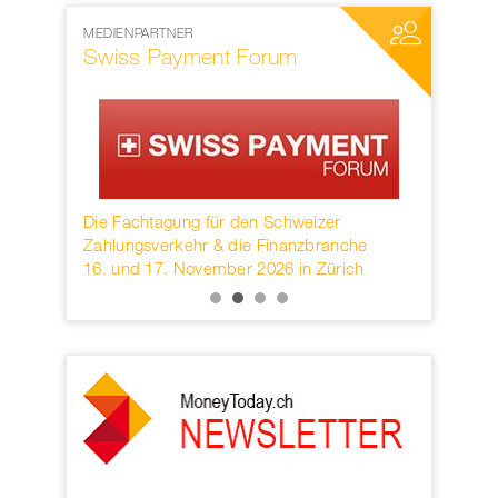
MEDIENPARTNER
NETZWERKP
Swiss Payment Forum
SWIFT
rwahren
Die Fachtagung für den Schweizer
Founded in
KB.
Zahlungsverkehr & die Finanzbranche
provider o
16. und 17. November 2026 in Zürich
services h