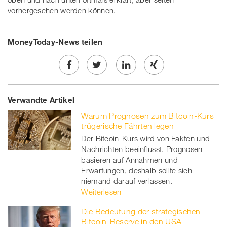
vorhergesehen werden können.
MoneyToday-News teilen
Share
Twe
Share
Share
Verwandte Artikel
on
et
on
on
Warum Prognosen zum Bitcoin-Kurs
Facebook
on
linkedin
Xing
trügerische Fährten legen
Der Bitcoin-Kurs wird von Fakten und
twitt
Nachrichten beeinflusst. Prognosen
basieren auf Annahmen und
er
Erwartungen, deshalb sollte sich
niemand darauf verlassen.
Weiterlesen
Die Bedeutung der strategischen
Bitcoin-Reserve in den USA