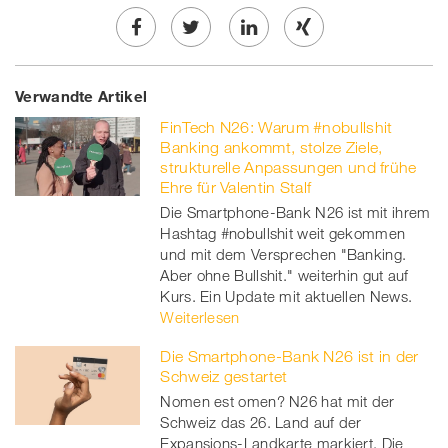
Share
Twe
Share
Share
Verwandte Artikel
on
et
on
on
FinTech N26: Warum #nobullshit
Facebook
on
linkedin
Xing
Banking ankommt, stolze Ziele,
strukturelle Anpassungen und frühe
twitt
Ehre für Valentin Stalf
Die Smartphone-Bank N26 ist mit ihrem
er
Hashtag #nobullshit weit gekommen
und mit dem Versprechen "Banking.
Aber ohne Bullshit." weiterhin gut auf
Kurs. Ein Update mit aktuellen News.
Weiterlesen
Die Smartphone-Bank N26 ist in der
Schweiz gestartet
Nomen est omen? N26 hat mit der
Schweiz das 26. Land auf der
Expansions-Landkarte markiert. Die