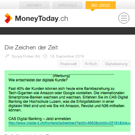
MONEY
SPECIALS
ISO 20022
Die Zeichen der Zeit
Sonya Fricker (fri)
18. September 2019
Finanzwelt
FinTech
Digitalisierung