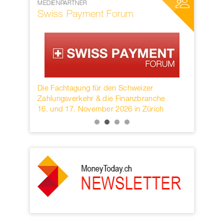
MEDIENPARTNER
NETZWERKP
Swiss Payment Forum
SWIFT
rwahren
Die Fachtagung für den Schweizer
Founded in
KB.
Zahlungsverkehr & die Finanzbranche
provider o
16. und 17. November 2026 in Zürich
services h