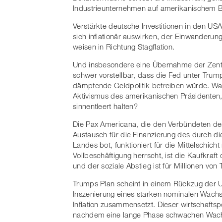
Industrieunternehmen auf amerikanischem B
Verstärkte deutsche Investitionen in den USA
sich inflationär auswirken, der Einwanderun
weisen in Richtung Stagflation.
Und insbesondere eine Übernahme der Zentral
schwer vorstellbar, dass die Fed unter Trum
dämpfende Geldpolitik betreiben würde. Was 
Aktivismus des amerikanischen Präsidenten, 
sinnentleert halten?
Die Pax Americana, die den Verbündeten der
Austausch für die Finanzierung des durch die
Landes bot, funktioniert für die Mittelschic
Vollbeschäftigung herrscht, ist die Kaufkraft
und der soziale Abstieg ist für Millionen vo
Trumps Plan scheint in einem Rückzug der U
Inszenierung eines starken nominalen Wach
Inflation zusammensetzt. Dieser wirtschaft
nachdem eine lange Phase schwachen Wachst