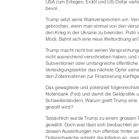
USA zum Erliegen, Erdöl und US-Dollar verl
bevor.
Trump setzt seine Wahlversprechen um. Vers
gebrochen, wenn man einmal von den vierun
den Krieg in der Ukraine zu beenden. Putin 
Modi. Bahnt sich eine neue Weltordnung an
Trump macht nicht bei seinen Versprechungen
nicht ausreichend verschrieben haben, und st
Subventionen oder umfangreiche öffentliche 
Verteidigungssektor das nächste Opfer sein
den Zolleinnahmen zur Finanzierung künftig
Das gewagteste und potenziell folgenreichst
Notenbank (Fed) und damit die Geldpolitik un
Schwellenländern. Warum greift Trump eine I
gewollt wird?
Tatsächlich wurde Trump zu einem grossen Tei
gewählt. Doch was lässt sich beobachten je
dessen Auswirkungen nun offenbar hinter uns
Dollarschwäche schiebt die Inflation an, ge