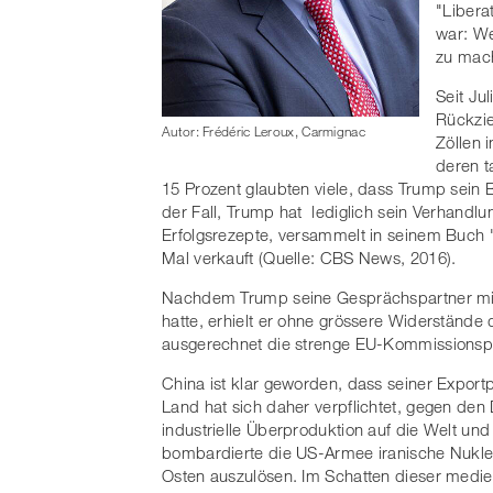
"Libera
war: We
zu mac
Seit Ju
Rückzie
Autor: Frédéric Leroux, Carmignac
Zöllen 
deren t
15 Prozent glaubten viele, dass Trump sein
der Fall, Trump hat lediglich sein Verhandl
Erfolgsrezepte, versammelt in seinem Buch "T
Mal verkauft (Quelle: CBS News, 2016).
Nachdem Trump seine Gesprächspartner mit 
hatte, erhielt er ohne grössere Widerstände
ausgerechnet die strenge EU-Kommissionsp
China ist klar geworden, dass seiner Export
Land hat sich daher verpflichtet, gegen den
industrielle Überproduktion auf die Welt un
bombardierte die US-Armee iranische Nukl
Osten auszulösen. Im Schatten dieser medi