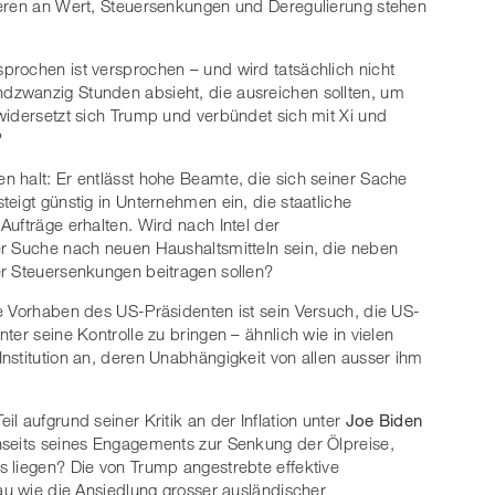
ieren an Wert, Steuersenkungen und Deregulierung stehen
prochen ist versprochen – und wird tatsächlich nicht
dzwanzig Stunden absieht, die ausreichen sollten, um
widersetzt sich Trump und verbündet sich mit Xi und
?
 halt: Er entlässt hohe Beamte, die sich seiner Sache
eigt günstig in Unternehmen ein, die staatliche
Aufträge erhalten. Wird nach Intel der
er Suche nach neuen Haushaltsmitteln sein, die neben
er Steuersenkungen beitragen sollen?
e Vorhaben des US-Präsidenten ist sein Versuch, die US-
ter seine Kontrolle zu bringen – ähnlich wie in vielen
nstitution an, deren Unabhängigkeit von allen ausser ihm
l aufgrund seiner Kritik an der Inflation unter
Joe Biden
nseits seines Engagements zur Senkung der Ölpreise,
 liegen? Die von Trump angestrebte effektive
nau wie die Ansiedlung grosser ausländischer