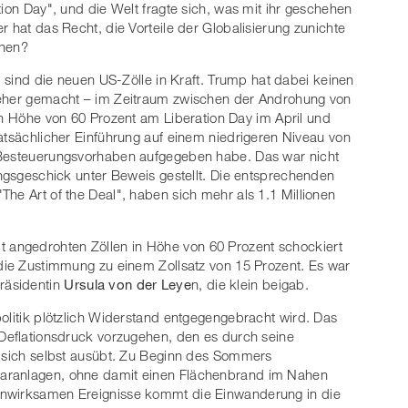
tion Day", und die Welt fragte sich, was mit ihr geschehen
r hat das Recht, die Vorteile der Globalisierung zunichte
hen?
li sind die neuen US-Zölle in Kraft. Trump hat dabei keinen
her gemacht – im Zeitraum zwischen der Androhung von
in Höhe von 60 Prozent am Liberation Day im April und
atsächlicher Einführung auf einem niedrigeren Niveau von
 Besteuerungsvorhaben aufgegeben habe. Das war nicht
ungsgeschick unter Beweis gestellt. Die entsprechenden
he Art of the Deal", haben sich mehr als 1.1 Millionen
angedrohten Zöllen in Höhe von 60 Prozent schockiert
 die Zustimmung zu einem Zollsatz von 15 Prozent. Es war
räsidentin
Ursula von der Leye
n, die klein beigab.
politik plötzlich Widerstand entgegengebracht wird. Das
 Deflationsdruck vorzugehen, den es durch seine
d sich selbst ausübt. Zu Beginn des Sommers
earanlagen, ohne damit einen Flächenbrand im Nahen
enwirksamen Ereignisse kommt die Einwanderung in die