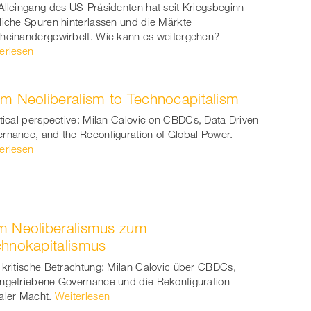
witt
Alleingang des US-Präsidenten hat seit Kriegsbeginn
liche Spuren hinterlassen und die Märkte
er
heinandergewirbelt. Wie kann es weitergehen?
erlesen
m Neoliberalism to Technocapitalism
itical perspective: Milan Calovic on CBDCs, Data Driven
rnance, and the Reconfiguration of Global Power.
erlesen
m Neoliberalismus zum
hnokapitalismus
 kritische Betrachtung: Milan Calovic über CBDCs,
ngetriebene Governance und die Rekonfiguration
aler Macht.
Weiterlesen