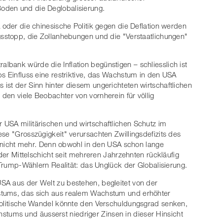
oden und die Deglobalisierung.
 oder die chinesische Politik gegen die Deflation werden
gsstopp, die Zollanhebungen und die "Verstaatlichungen"
bank würde die Inflation begünstigen – schliesslich ist
ps Einfluss eine restriktive, das Wachstum in den USA
ist der Sinn hinter diesem ungerichteten wirtschaftlichen
den viele Beobachter von vornherein für völlig
 USA militärischen und wirtschaftlichen Schutz im
se "Grosszügigkeit" verursachten Zwillingsdefizits des
ht nicht mehr. Denn obwohl in den USA schon lange
 der Mittelschicht seit mehreren Jahrzehnten rückläufig
n Trump-Wählern Realität: das Unglück der Globalisierung.
SA aus der Welt zu bestehen, begleitet von der
stums, das sich aus realem Wachstum und erhöhter
spolitische Wandel könnte den Verschuldungsgrad senken,
ums und äusserst niedriger Zinsen in dieser Hinsicht