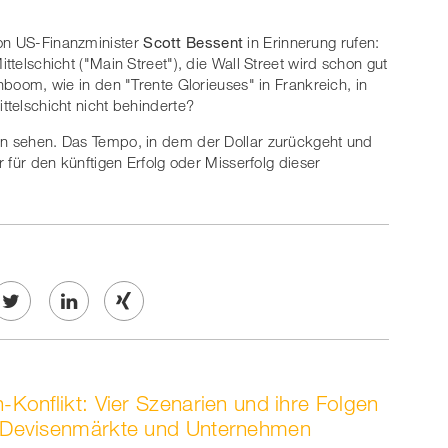
von US-Finanzminister
Scott Bessent
in Erinnerung rufen:
ittelschicht ("Main Street"), die Wall Street wird schon gut
enboom, wie in den "Trente Glorieuses" in Frankreich, in
ittelschicht nicht behinderte?
den sehen. Das Tempo, in dem der Dollar zurückgeht und
r für den künftigen Erfolg oder Misserfolg dieser
Twe
Share
Share
et
on
on
n-Konflikt: Vier Szenarien und ihre Folgen
ook
on
linkedin
Xing
r Devisenmärkte und Unternehmen