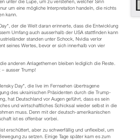
 unter die Lupe, um zu verstehen, welcher Sinn
 nur um eine mögliche Interpretation handeln, die nichts
en kann.
", der die Welt daran erinnerte, dass die Entwicklung
ewissem Umfang auch ausserhalb der USA stattfinden kann
ustrieländer standen unter Schock, Nvidia verlor
nt seines Wertes, bevor er sich innerhalb von vier
ür die anderen Anlagethemen bleiben lediglich die Reste.
sst – ausser Trump!
lensky Day", die live im Fernsehen übertragene
ung des ukrainischen Präsidenten durch die Trump-
ng, hat Deutschland vor Augen geführt, dass es sein
isches und wirtschaftliches Schicksal wieder selbst in die
ehmen muss. Denn mit der deutsch-amerikanischen
chaft ist es offenbar vorbei.
ist erschüttert, aber zu schwerfällig und unflexibel, um
 Bewegung zu setzen. Einige Tage später kam es zum