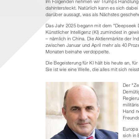
Im Folgenden nehmen wir Trumps Handlungen
dahintersteckt. Natürlich kann es sich dabei
darüber aussagt, was als Nächstes gescheh
Das Jahr 2025 begann mit dem "Deepseek Day
Künstlicher Intelligenz (KI) zumindest in g
– nämlich in China. Die Aktienmärkte der Ind
zwischen Januar und April mehr als 40 Proze
Monaten beinahe verdoppelte.
Die Begeisterung für KI hält bis heute an, f
Sie ist wie eine Welle, die alles mit sich rei
Der "Ze
Demütig
Regieru
militär
Hand n
Freunds
Europa 
sich in