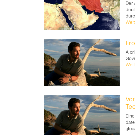
t
Der 
deut
durc
Weit
Fro
A cr
Gove
Weit
Vo
Tec
Eine
date
glob