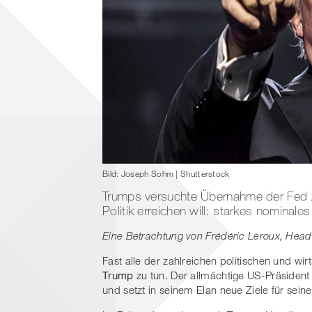
Bild: Joseph Sohm | Shutterstock
Trumps versuchte Übernahme der Fed ze
Politik erreichen will: starkes nomin
Eine Betrachtung von Frédéric Leroux, Hea
Fast alle der zahlreichen politischen und wi
Trump
zu tun. Der allmächtige US-Präsident 
und setzt in seinem Elan neue Ziele für sein