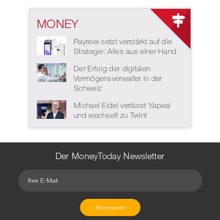
MONEY
Payrexx setzt verstärkt auf die
Strategie: Alles aus einer Hand
Der Erfolg der digitalen
Vermögensverwalter in der
Schweiz
Michael Eidel verlässt Yapeal
und wechselt zu Twint
Der MoneyToday Newsletter