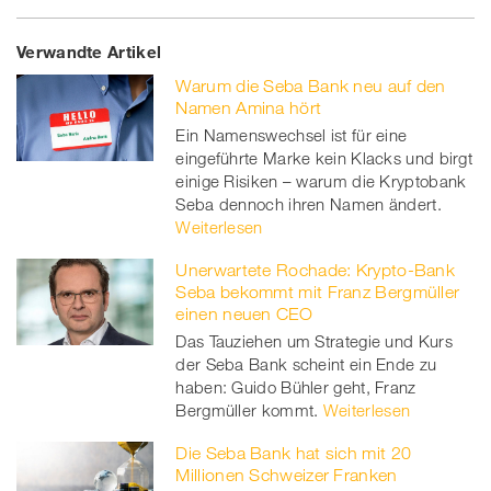
Share
Twe
Share
Share
Verwandte Artikel
on
et
on
on
Warum die Seba Bank neu auf den
Facebook
on
linkedin
Xing
Namen Amina hört
Ein Namenswechsel ist für eine
twitt
eingeführte Marke kein Klacks und birgt
einige Risiken – warum die Kryptobank
er
Seba dennoch ihren Namen ändert.
Weiterlesen
Unerwartete Rochade: Krypto-Bank
Seba bekommt mit Franz Bergmüller
einen neuen CEO
Das Tauziehen um Strategie und Kurs
der Seba Bank scheint ein Ende zu
haben: Guido Bühler geht, Franz
Bergmüller kommt.
Weiterlesen
Die Seba Bank hat sich mit 20
Millionen Schweizer Franken