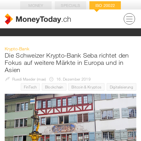
MONEY
SPECIALS
ISO 20022
Krypto-Bank
Die Schweizer Krypto-Bank Seba richtet den
Fokus auf weitere Märkte in Europa und in
Asien
Ruedi Maeder (mae)
16. Dezember 2019
FinTech
Blockchain
Bitcoin & Kryptos
Digitalisierung