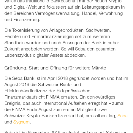
Valley das traditionelle Bankgeschäft mit der neuen Krypto-
und Digital-Welt und fokussiert auf ein Leistungsspektrum in
den Bereichen Vermögensverwaltung, Handel, Verwahrung
und Finanzierung.
Die Tokenisierung von Anlageprodukten, Sachwerten,
Rechten und Primärfinanzierungen soll zum weiteren
Standbein werden und nach Aussagen der Bank in naher
Zukunft angeboten werden. So will Seba den gesamten
Lebenszyklus digitaler Assets abdecken.
Gründung, Start und Öffnung für weitere Märkte
Die Seba Bank ist im April 2018 gegründet worden und hat im
August 2019 die Schweizer Bank- und
Effektenhändlerlizenz der Eidgenössischen
Finanzmarktaufsicht FINMA erhalten. Ein denkwürdiges
Ereignis, das auch international Aufsehen erregt hat – zumal
die FINMA Ende August zum ersten Mal gleich zwei
Schweizer Krypto-Banken lizenziert hat, am selben Tag,
Seba
und
Sygnum
.
Seba ist im November 2019 gestartet, hat sich auf Schweizer