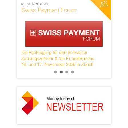
MEDIENPARTNER
NETZWERKP
Swiss Payment Forum
SWIFT
rwahren
Die Fachtagung für den Schweizer
Founded in
KB.
Zahlungsverkehr & die Finanzbranche
provider o
16. und 17. November 2026 in Zürich
services h