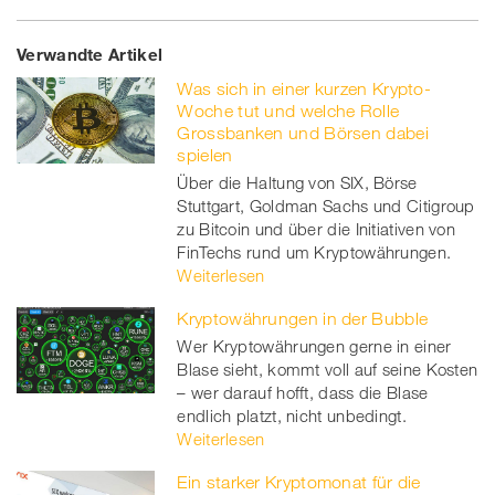
Share
Twe
Share
Share
Verwandte Artikel
on
et
on
on
Was sich in einer kurzen Krypto-
Facebook
on
linkedin
Xing
Woche tut und welche Rolle
Grossbanken und Börsen dabei
twitt
spielen
Über die Haltung von SIX, Börse
er
Stuttgart, Goldman Sachs und Citigroup
zu Bitcoin und über die Initiativen von
FinTechs rund um Kryptowährungen.
Weiterlesen
Kryptowährungen in der Bubble
Wer Kryptowährungen gerne in einer
Blase sieht, kommt voll auf seine Kosten
– wer darauf hofft, dass die Blase
endlich platzt, nicht unbedingt.
Weiterlesen
Ein starker Kryptomonat für die