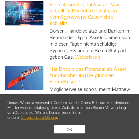
FinTech und Digital Assets: Was
aktuell im Bereich der digitalen
Vermögenswerte Geschichte
schreibt
Börsen, Handelsplätze und Banken im
Bereich der Digital Assets bleiben sich
in diesen Tagen nichts schuldig:
Sygnum, SIX und die Börse Stuttgart
geben Gas.
Weiterlesen
Hat Bitcoin das Potenzial als Asset
zur Absicherung bei globalen
Finanzkrisen?
Möglicherweise schon, meint Matthew
Beck von Grayscale Investments, und
ergänzt seine bestehende Studie mit
Unsere Website verwendet Cookies, um Ihr Online-Erlebnis zu optimieren.
Mit der weiteren Nutzung dieser Website, stimmen Sie der Verwendung
einem aktuellen Kapitel.
Weiterlesen
von Cookies zu. Weitere Details finden Sie in
unserer
Datenschutzerklärung
.
OK