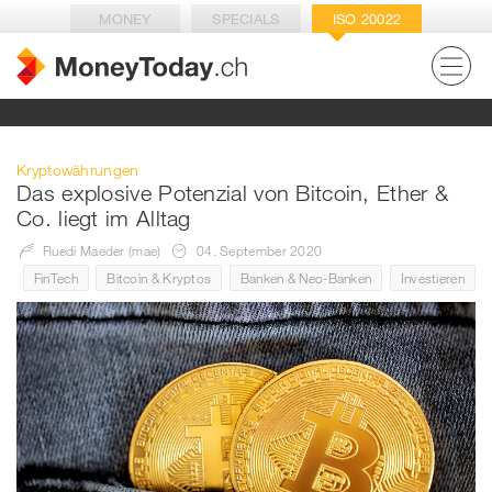
MONEY
SPECIALS
ISO 20022
Kryptowährungen
Das explosive Potenzial von Bitcoin, Ether &
Co. liegt im Alltag
Ruedi Maeder (mae)
04. September 2020
FinTech
Bitcoin & Kryptos
Banken & Neo-Banken
Investieren