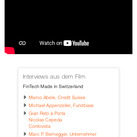
Interviews aus dem Film
FinTech Made in Switzerland
Marco Abele, Credit Suisse
Michael Appenzeller, Fundbase
Gian Reto à Porta
Nicolas Cepeda
Contovista
Marc P. Bernegger, Unternehmer